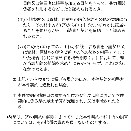
目的又は第三者に損害を加える目的をもって、暴力団関
係者を利用するなどしたと認められるとき。
(オ)下請契約又は資材、原材料の購入契約その他の契約に当
たり、その相手方が(ア)から(エ)までのいずれかに該当す
ることを知りながら、当該者と契約を締結したと認めら
れるとき。
(カ)(ア)から(エ)までのいずれかに該当する者を下請契約又
は資材、原材料の購入契約その他の契約の相手方として
いた場合（(オ)に該当する場合を除く。）において、県
が当該契約の解除を求めたにもかかわらず、これに従わ
なかったとき。
エ.上記アからウまでに掲げる場合のほか、本件契約の相手方
が本件契約に違反した場合。
オ.本件契約の締結日の属する年度の翌年度以降において本件
契約に係る県の歳出予算が減額され、又は削除されたと
き。
(3)県は、(2)の契約の解除によって生じた本件契約の相手方の損害
については、その賠償の責めを負わないものとする。