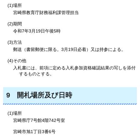
(1)場所
宮崎県教育庁財務福利課管理担当
(2)期間
令和7年3月19日午後5時
(3)方法
郵送（書留郵便に限る。3月19日必着）又は持参による。
(4)その他
入札書には、前項に定める入札参加資格確認結果の写しを添付
するものとする。
9
開札場所及び日時
(1)場所
宮崎県庁7号館4階742号室
宮崎市旭1丁目3番6号