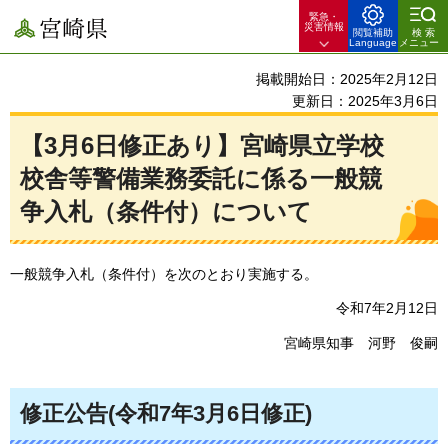
緊急・
宮崎県
災害情報
閲覧補助
検索
Language
メニュー
掲載開始日：2025年2月12日
更新日：2025年3月6日
【3月6日修正あり】宮崎県立学校
校舎等警備業務委託に係る一般競
争入札（条件付）について
一般競争入札（条件付）を次のとおり実施する。
令和7年2月12日
宮崎県知事
河野
俊嗣
修正公告(令和7年3月6日修正)