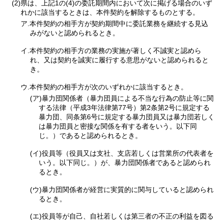
(2)県は、上記1の(4)の委託期間内において次に掲げる場合のいず
れかに該当するときは、本件契約を解除するものとする。
ア.本件契約の相手方が契約期間中に委託業務を継続する見込
みがないと認められるとき。
イ.本件契約の相手方の業務の実施が著しく不誠実と認めら
れ、又は契約を誠実に履行する意思がないと認められると
き。
ウ.本件契約の相手方が次のいずれかに該当するとき。
(ア)暴力団関係者（暴力団員による不当な行為の防止等に関
する法律（平成3年法律第77号）第2条第2号に規定する
暴力団、同条第6号に規定する暴力団員又は暴力団若しく
は暴力団員と密接な関係を有する者をいう。以下同
じ。）であると認められるとき。
(イ)役員等（役員又は支社、支店若しくは営業所の代表者を
いう。以下同じ。）が、暴力団関係者であると認められ
るとき。
(ウ)暴力団関係者が経営に実質的に関与していると認められ
るとき。
(エ)役員等が自己、自社若しくは第三者の不正の利益を図る