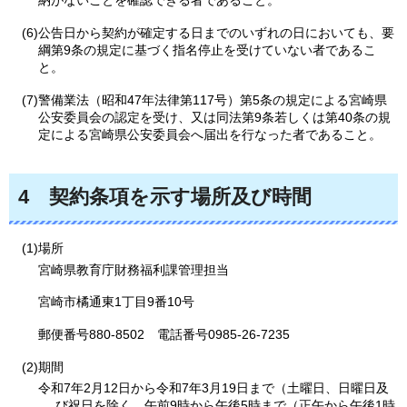
納がないことを確認できる者であること。
(6)公告日から契約が確定する日までのいずれの日においても、要
綱第9条の規定に基づく指名停止を受けていない者であるこ
と。
(7)警備業法（昭和47年法律第117号）第5条の規定による宮崎県
公安委員会の認定を受け、又は同法第9条若しくは第40条の規
定による宮崎県公安委員会へ届出を行なった者であること。
4
契約条項を示す場所及び時間
(1)場所
宮崎県教育庁財務福利課管理担当
宮崎市橘通東1丁目9番10号
郵便番号880-8502
電話番号0985-26-7235
(2)期間
令和7年2月12日から令和7年3月19日まで（土曜日、日曜日及
び祝日を除く。午前9時から午後5時まで（正午から午後1時