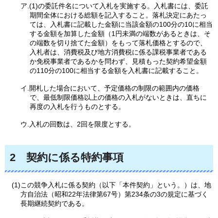
ア.(1)の委託件名について入札を実施する。入札書には、委託
期間全体における総額を記入すること。落札決定にあたっ
ては、入札書に記載した金額に当該金額の100分の10に相当
する金額を加算した金額（1円未満の端数があるときは、そ
の端数を切り捨てた金額）をもって落札価格とするので、
入札者は、消費税及び地方消費税に係る課税事業者である
か免税事業者であるかを問わず、見積もった契約希望金額
の110分の100に相当する金額を入札書に記載すること。
イ.開札した場合において、予定価格の制限の範囲内の価格
で、最低制限価格以上の価格の入札がないときは、直ちに
再度の入札を行うものとする。
ウ.入札の回数は、2回を限度とする。
2
契約に係る特約事項
(1)この競争入札に係る契約（以下「本件契約」という。）は、地
方自治法（昭和22年法律第67号）第234条の3の規定に基づく
長期継続契約である。