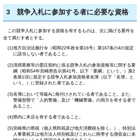
3
競争入札に参加する者に必要な資格
この競争入札に参加する資格を有するものは、次に掲げる要件を
全て満たす者とする。
(1)地方自治法施行令（昭和22年政令第16号）第167条の4の規定
に該当しない者であること。
(2)清掃業務等の委託契約に係る競争入札の参加資格等に関する要
綱（昭和54年宮崎県告示第41号。以下「要綱」という。）第2
条第1項に規定する競争入札参加資格者名簿（以下「名簿」と
いう。）に登録された者であること。
(3)名簿において等級Aに格付けされている者であること。また、
警備形態で「人的警備」及び「機械警備」の両方を有する者で
あること。
(4)県内に本店を有する者であること。
(5)宮崎県の県税（個人県民税及び地方消費税を除く。）、特別法
人事業税又は地方法人特別税及びこれらに附帯する徴収金に未