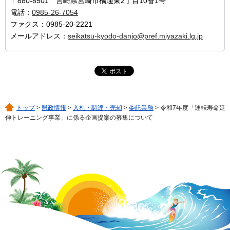
〒880-8501 宮崎県宮崎市橘通東2丁目10番1号
電話：
0985-26-7054
ファクス：0985-20-2221
メールアドレス：
seikatsu-kyodo-danjo@pref.miyazaki.lg.jp
トップ
>
県政情報
>
入札・調達・売却
>
委託業務
> 令和7年度「運転寿命延
伸トレーニング事業」に係る企画提案の募集について