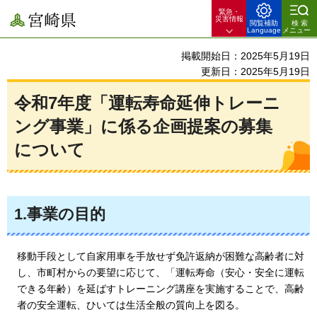
緊急・
宮崎県
災害情報
閲覧補助
検索
Language
メニュー
掲載開始日：2025年5月19日
更新日：2025年5月19日
令和7年度「運転寿命延伸トレーニ
ング事業」に係る企画提案の募集
について
1.事業の目的
移動手段として自家用車を手放せず免許返納が困難な高齢者に対
し、市町村からの要望に応じて、「運転寿命（安心・安全に運転
できる年齢）を延ばすトレーニング講座を実施することで、高齢
者の安全運転、ひいては生活全般の質向上を図る。