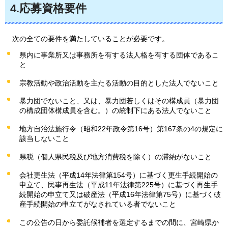
4.応募資格要件
次の全ての要件を満たしていることが必要です。
県内に事業所又は事務所を有する法人格を有する団体であるこ
と
宗教活動や政治活動を主たる活動の目的とした法人でないこと
暴力団でないこと、又は、暴力団若しくはその構成員（暴力団
の構成団体構成員を含む。）の統制下にある法人でないこと
地方自治法施行令（昭和22年政令第16号）第167条の4の規定に
該当しないこと
県税（個人県民税及び地方消費税を除く）の滞納がないこと
会社更生法（平成14年法律第154号）に基づく更生手続開始の
申立て、民事再生法（平成11年法律第225号）に基づく再生手
続開始の申立て又は破産法（平成16年法律第75号）に基づく破
産手続開始の申立てがなされている者でないこと
この公告の日から委託候補者を選定するまでの間に、宮崎県か