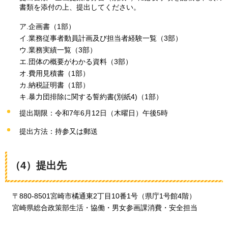
書類を添付の上、提出してください。
ア.企画書（1部）
イ.業務従事者動員計画及び担当者経験一覧（3部）
ウ.業務実績一覧（3部）
エ.団体の概要がわかる資料（3部）
オ.費用見積書（1部）
カ.納税証明書（1部）
キ.暴力団排除に関する誓約書(別紙4)（1部）
提出期限：令和7年6月12日（木曜日）午後5時
提出方法：持参又は郵送
（4）提出先
〒880-8501宮崎市橘通東2丁目10番1号（県庁1号館4階）
宮崎県総合政策部生活・協働・男女参画課消費・安全担当