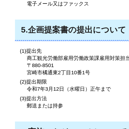
電子メール又はファックス
5.企画提案書の提出について
(1)提出先
商工観光労働部雇用労働政策課雇用対策担
〒880-8501
宮崎市橘通東2丁目10番1号
(2)提出期限
令和7年3月12日（水曜日）正午まで
(3)提出方法
郵送または持参