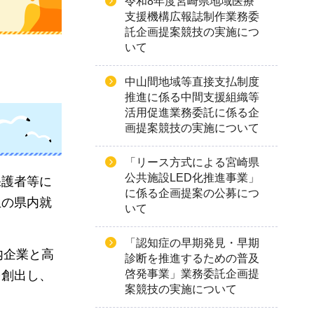
令和8年度宮崎県地域医療
支援機構広報誌制作業務委
託企画提案競技の実施につ
いて
中山間地域等直接支払制度
推進に係る中間支援組織等
活用促進業務委託に係る企
画提案競技の実施について
「リース方式による宮崎県
公共施設LED化推進事業」
保護者等に
に係る企画提案の公募につ
生の県内就
いて
「認知症の早期発見・早期
県内企業と高
診断を推進するための普及
啓発事業」業務委託企画提
を創出し、
案競技の実施について