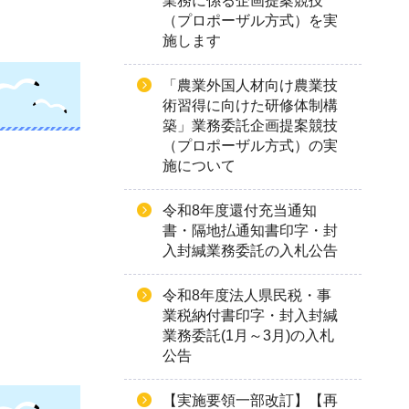
業務に係る企画提案競技
（プロポーザル方式）を実
施します
「農業外国人材向け農業技
術習得に向けた研修体制構
築」業務委託企画提案競技
（プロポーザル方式）の実
施について
令和8年度還付充当通知
書・隔地払通知書印字・封
入封緘業務委託の入札公告
令和8年度法人県民税・事
業税納付書印字・封入封緘
業務委託(1月～3月)の入札
公告
【実施要領一部改訂】【再