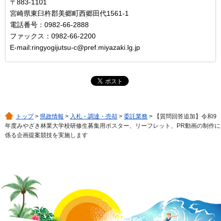
〒883-1101
宮崎県東臼杵郡美郷町西郷田代1561-1
電話番号：0982-66-2888
ファックス：0982-66-2200
E-mail:ringyogijutsu-c@pref.miyazaki.lg.jp
トップ
>
県政情報
>
入札・調達・売却
>
委託業務
> 【質問回答追加】令和9
年度みやざき林業大学校研修生募集用ポスター、リーフレット、PR動画の制作に
係る企画提案競技を実施します