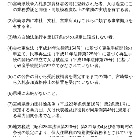
(1)宮崎県競争入札参加資格者名簿に登録された者、又は過去にこ
の業務委託と同種・同規模程度以上の業務の実績を有する者。
(2)宮崎県内に本社、支社、営業所又はこれらに類する事業拠点を
有する者。
(3)地方自治法施行令第167条の4の規定に該当しない者。
(4)会社更生法（平成14年法律第154号）に基づく更生手続開始の
申立て、民事再生法（平成11年法律第225号）に基づく再生手
続の開始の申立て又は破産法（平成16年法律第75号）に基づ
く破産手続開始の申立てがなされていない者。
(5)この公告の日から受託候補者を選定するまでの間に、宮崎県か
ら入札参加資格停止の措置を受けていない者。
(6)県税に未納がないこと。
(7)宮崎県暴力団排除条例（平成23年条例第18号）第2条第1号に
規定する暴力団、又は代表者及び役員が同条例第4号に規定す
る暴力団関係者でない者。
(8)地方税法（昭和25年法律第226号）第321条の4及び各市町村の
条例の規定により、個人住民税の特別徴収義務者とされている