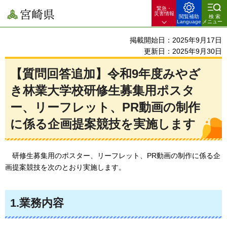
緊急・
宮崎県
災害情報
閲覧補助
検索
Language
メニュー
掲載開始日：2025年9月17日
更新日：2025年9月30日
【質問回答追加】令和9年度みやざ
き林業大学校研修生募集用ポスタ
ー、リーフレット、PR動画の制作
に係る企画提案競技を実施します
研修
生募集用のポスター、リーフレット、PR動画の制作に係る企
画提案競技を次のとおり実施します。
1.業務内容