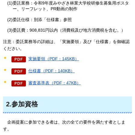
(1)委託業務：令和9年度みやざき林業大学校研修生募集用ポスタ
ー、リーフレット、PR動画の制作
(2)委託仕様：別添「仕様書」参照
(3)委託費：908,831円以内（消費税及び地方消費税を含む。）
注意：委託業務等の詳細は、「実施要領」及び「仕様書」を御確認
ください。
実施要領（PDF：145KB）
仕様書（PDF：140KB）
審査基準表（PDF：47KB）
2.参加資格
企画提案
に参加できる者は、次の全ての要件を満たす者としま
す。