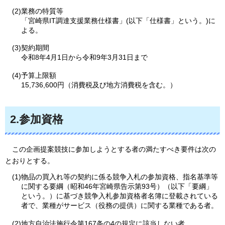
(2)業務の特質等
「宮崎県IT調達支援業務仕様書」(以下「仕様書」という。)に
よる。
(3)契約期間
令和8年4月1日から令和9年3月31日まで
(4)予算上限額
15,736,600円（消費税及び地方消費税を含む。）
2.参加資格
この
企画提案競技に参加しようとする者の満たすべき要件は次の
とおりとする。
(1)物品の買入れ等の契約に係る競争入札の参加資格、指名基準等
に関する要綱（昭和46年宮崎県告示第93号）（以下「要綱」
という。）に基づき競争入札参加資格者名簿に登載されている
者で、業種がサービス（役務の提供）に関する業種である者。
(2)地方自治法施行令第167条の4の規定に該当しない者。