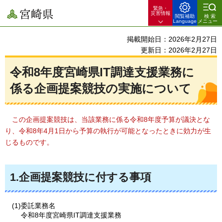
緊急・
宮崎県
災害情報
閲覧補助
検索
Language
メニュー
掲載開始日：2026年2月27日
更新日：2026年2月27日
令和8年度宮崎県IT調達支援業務に
係る企画提案競技の実施について
この企画提案競技は
、当該業務に係る令和8年度予算が議決とな
り、令和8年4月1日から予算の執行が可能となったときに効力が生
じるものです。
1.企画提案競技に付する事項
(1)委託業務名
令和8年度宮崎県IT調達支援業務