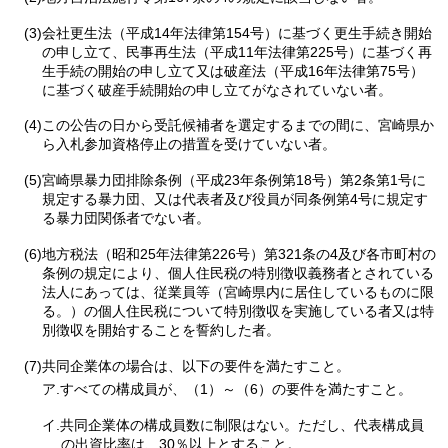
(3)会社更生法（平成14年法律第154号）に基づく更生手続き開始
の申し立て、民事再生法（平成11年法律第225号）に基づく再
生手続の開始の申し立て又は破産法（平成16年法律第75号）
に基づく破産手続開始の申し立てがなされていない者。
(4)この公告の日から受託候補者を選定するまでの間に、宮崎県か
ら入札参加資格停止の措置を受けていない者。
(5)宮崎県暴力団排除条例（平成23年条例第18号）第2条第1号に
規定する暴力団、又は代表者及び役員が同条例第4号に規定す
る暴力団関係者でない者。
(6)地方税法（昭和25年法律第226号）第321条の4及び各市町村の
条例の規定により、個人住民税の特別徴収義務者とされている
法人にあっては、従業員等（宮崎県内に居住しているものに限
る。）の個人住民税について特別徴収を実施している者又は特
別徴収を開始することを誓約した者。
(7)共同企業体の場合は、以下の要件を満たすこと。
ア.すべての構成員が、（1）～（6）の要件を満たすこと。
イ.共同企業体の構成員数に制限はない。ただし、代表構成員
の出資比率は、30％以上とすること。