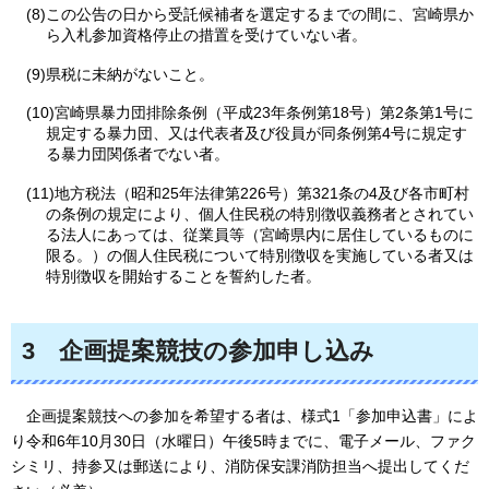
(8)この公告の日から受託候補者を選定するまでの間に、宮崎県か
ら入札参加資格停止の措置を受けていない者。
(9)県税に未納がないこと。
(10)宮崎県暴力団排除条例（平成23年条例第18号）第2条第1号に
規定する暴力団、又は代表者及び役員が同条例第4号に規定す
る暴力団関係者でない者。
(11)地方税法（昭和25年法律第226号）第321条の4及び各市町村
の条例の規定により、個人住民税の特別徴収義務者とされてい
る法人にあっては、従業員等（宮崎県内に居住しているものに
限る。）の個人住民税について特別徴収を実施している者又は
特別徴収を開始することを誓約した者。
3
企画提案競技の参加申し込み
企画提案競技への
参加を希望する者は、様式1「参加申込書」によ
り令和6年10月30日（水曜日）午後5時までに、電子メール、ファク
シミリ、持参又は郵送により、消防保安課消防担当へ提出してくだ