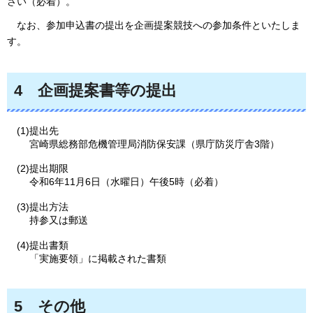
さい（必着）。
なお、
参加申込書の提出を企画提案競技への参加条件といたしま
す。
4
企画
提案書等の提出
(1)提出先
宮崎県総務部危機管理局消防保安課（県庁防災庁舎3階）
(2)提出期限
令和6年11月6日（水曜日）午後5時（必着）
(3)提出方法
持参又は郵送
(4)提出書類
「実施要領」に掲載された書類
5
その
他