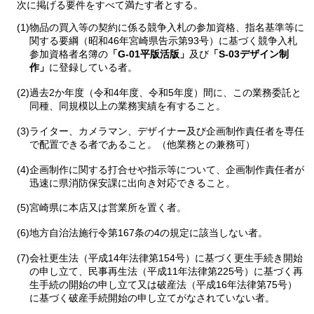
次に掲げる要件をすべて満たす者とする。
(1)物品の買入等の契約に係る競争入札の参加資格、指名基準等に
関する要綱（昭和46年宮崎県告示第93号）に基づく競争入札
参加資格者名簿の
「G-01平版活版」
及び
「S-03デザイン制
作」
に登録している者。
(2)過去2か年度（令和4年度、令和5年度）間に、この業務委託と
同種、同規模以上の業務実績を有すること。
(3)ライター、カメラマン、デザイナー及び企画制作責任者を専任
で配置できる者であること。（他業務との兼務可）
(4)企画制作に関する打合せや指示等について、企画制作責任者が
迅速に県消防保安課に出向き対応できること。
(5)宮崎県に本店又は営業所を置く者。
(6)地方自治法施行令第167条の4の規定に該当しない者。
(7)会社更生法（平成14年法律第154号）に基づく更生手続き開始
の申し立て、民事再生法（平成11年法律第225号）に基づく再
生手続の開始の申し立て又は破産法（平成16年法律第75号）
に基づく破産手続開始の申し立てがなされていない者。