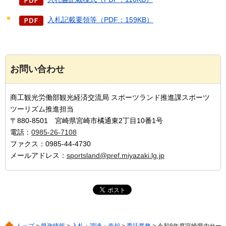
入札記載要領等（PDF：159KB）
お問い合わせ
商工観光労働部観光経済交流局 スポーツランド推進課スポーツ
ツーリズム推進担当
〒880-8501 宮崎県宮崎市橘通東2丁目10番1号
電話：
0985-26-7108
ファクス：0985-44-4730
メールアドレス：
sportsland@pref.miyazaki.lg.jp
トップ
>
県政情報
>
入札・調達・売却
>
委託業務
> 令和8年度宮崎県内サー