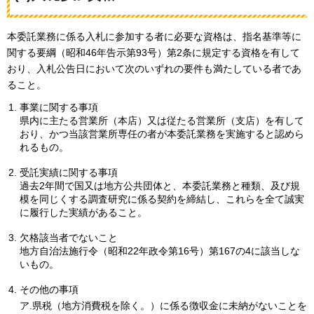
本委託業務に係る入札に参加する者に必要な資格は、指名基準等に
関する要綱（昭和46年告示第93号）第2条に規定する資格を有して
おり、入札公告日において次のいずれの要件も満たしている者であ
ること。
事業に関する事項
県内に主たる営業所（本店）又は従たる営業所（支店）を有して
おり、かつ当該営業所専任の者が本委託業務を実施すると認めら
れるもの。
受託実績に関する事項
過去2年間で国又は地方公共団体と、本委託業務と種類、及び規
模を同じくする調査研究に係る契約を締結し、これらを全て誠実
に履行した実績があること。
欠格該当者でないこと
地方自治法施行令（昭和22年政令第16号）第167の4に該当しな
いもの。
その他の事項
ア.県税（地方消費税を除く。）に係る徴収金に未納がないことを