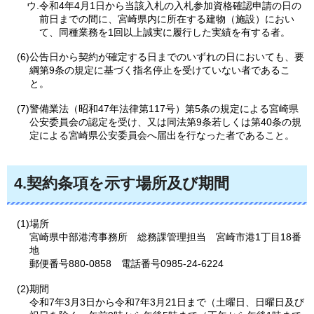
ウ.令和4年4月1日から当該入札の入札参加資格確認申請の日の
前日までの間に、宮崎県内に所在する建物（施設）におい
て、同種業務を1回以上誠実に履行した実績を有する者。
(6)公告日から契約が確定する日までのいずれの日においても、要
綱第9条の規定に基づく指名停止を受けていない者であるこ
と。
(7)警備業法（昭和47年法律第117号）第5条の規定による宮崎県
公安委員会の認定を受け、又は同法第9条若しくは第40条の規
定による宮崎県公安委員会へ届出を行なった者であること。
4.契約条項を示す場所及び期間
(1)場所
宮崎県中部港湾事務所
総務課
管理担当
宮崎市港1丁目18番
地
郵便番号880-0858
電話番号
0985-24-6224
(2)期間
令和7年3月3日から令和7年3月21日まで（土曜日、日曜日及び