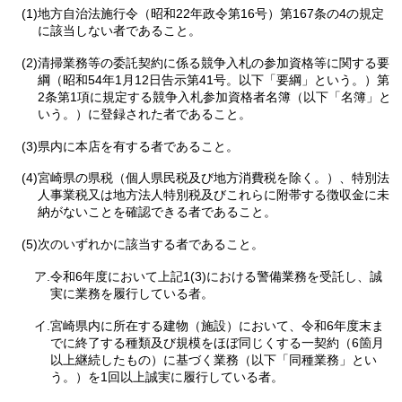
(1)地方自治法施行令（昭和22年政令第16号）第167条の4の規定
に該当しない者であること。
(2)清掃業務等の委託契約に係る競争入札の参加資格等に関する要
綱（昭和54年1月12日告示第41号。以下「要綱」という。）第
2条第1項に規定する競争入札参加資格者名簿（以下「名簿」と
いう。）に登録された者であること。
(3)県内に本店を有する者であること。
(4)宮崎県の県税（個人県民税及び地方消費税を除く。）、特別法
人事業税又は地方法人特別税及びこれらに附帯する徴収金に未
納がないことを確認できる者であること。
(5)次のいずれかに該当する者であること。
ア.令和6年度において上記1(3)における警備業務を受託し、誠
実に業務を履行している者。
イ.宮崎県内に所在する建物（施設）において、令和6年度末ま
でに終了する種類及び規模をほぼ同じくする一契約（6箇月
以上継続したもの）に基づく業務（以下「同種業務」とい
う。）を1回以上誠実に履行している者。