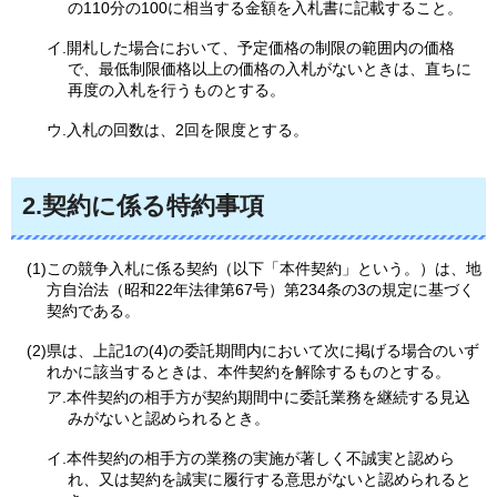
の110分の100に相当する金額を入札書に記載すること。
イ.開札した場合において、予定価格の制限の範囲内の価格
で、最低制限価格以上の価格の入札がないときは、直ちに
再度の入札を行うものとする。
ウ.入札の回数は、2回を限度とする。
2.契約に係る特約事項
(1)この競争入札に係る契約（以下「本件契約」という。）は、地
方自治法（昭和22年法律第67号）第234条の3の規定に基づく
契約である。
(2)県は、上記1の(4)の委託期間内において次に掲げる場合のいず
れかに該当するときは、本件契約を解除するものとする。
ア.本件契約の相手方が契約期間中に委託業務を継続する見込
みがないと認められるとき。
イ.本件契約の相手方の業務の実施が著しく不誠実と認めら
れ、又は契約を誠実に履行する意思がないと認められると