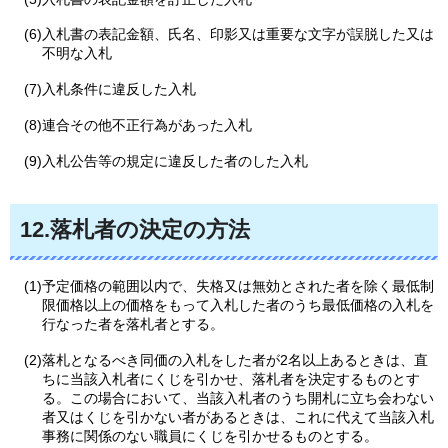
(6)入札書の表記金額、氏名、印影又は重要な文字が誤脱した又は
不明な入札
(7)入札条件に違反した入札
(8)連合その他不正行為があった入札
(9)入札公告等の規定に違反した者のした入札
12.落札者の決定の方法
(1)予定価格の範囲以内で、失格又は無効とされた者を除く最低制
限価格以上の価格をもって入札した者のうち最低価格の入札を
行なった者を落札者とする。
(2)落札となるべき同価の入札をした者が2名以上あるときは、直
ちに当該入札者にくじを引かせ、落札者を決定するものとす
る。この場合において、当該入札者のうち開札に立ち会わない
者又はくじを引かない者があるときは、これに代えて当該入札
事務に関係のない職員にくじを引かせるものとする。