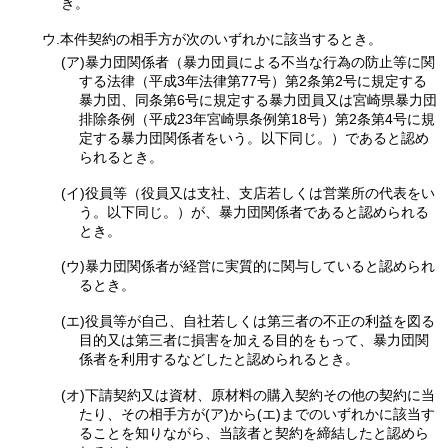
き。
ウ.本件契約の相手方が次のいずれかに該当するとき。
(ア)暴力団関係者（暴力団員による不当な行為の防止等に関
する法律（平成3年法律第77号）第2条第2号に規定する
暴力団、同条第6号に規定する暴力団員又は宮崎県暴力団
排除条例（平成23年宮崎県条例第18号）第2条第4号に規
定する暴力団関係者をいう。以下同じ。）であると認め
られるとき。
(イ)役員等（役員又は支社、支店若しくは営業所の代表をい
う。以下同じ。）が、暴力団関係者であると認められる
とき。
(ウ)暴力団関係者が経営に実質的に関与していると認められ
るとき。
(エ)役員等が自己、自社若しくは第三者の不正の利益を図る
目的又は第三者に損害を加える目的をもって、暴力団関
係者を利用するなどしたと認められるとき。
(オ)下請契約又は資材、原材料の購入契約その他の契約に当
たり、その相手方が(ア)から(エ)までのいずれかに該当す
ることを知りながら、当該者と契約を締結したと認めら