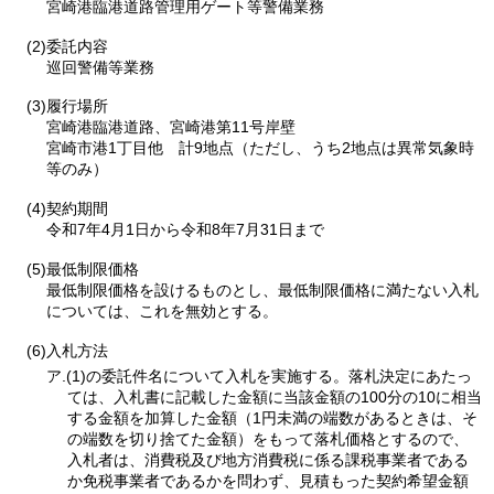
宮崎港臨港道路管理用ゲート等警備業務
(2)委託内容
巡回警備等業務
(3)履行場所
宮崎港臨港道路、宮崎港第11号岸壁
宮崎市港1丁目他
計9地点
（ただし、うち2地点は異常気象時
等のみ）
(4)契約期間
令和7年4月1日から令和8年7月31日まで
(5)最低制限価格
最低制限価格を設けるものとし、最低制限価格に満たない入札
については、これを無効とする。
(6)入札方法
ア.(1)の委託件名について入札を実施する。落札決定にあたっ
ては、入札書に記載した金額に当該金額の100分の10に相当
する金額を加算した金額（1円未満の端数があるときは、そ
の端数を切り捨てた金額）をもって落札価格とするので、
入札者は、消費税及び地方消費税に係る課税事業者である
か免税事業者であるかを問わず、見積もった契約希望金額