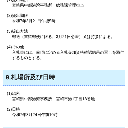
宮崎県中部港湾事務所
総務課管理担当
(2)提出期限
令和7年3月21日午後5時
(3)提出方法
郵送（書留郵便に限る。3月21日必着）又は持参による。
(4)その他
入札書には、前項に定める入札参加資格確認結果の写しを添付
するものとする。
9.札場所及び日時
(1)場所
宮崎県中部港湾事務所
宮崎市港1丁目18番地
(2)日時
令和7年3月24日午前10時