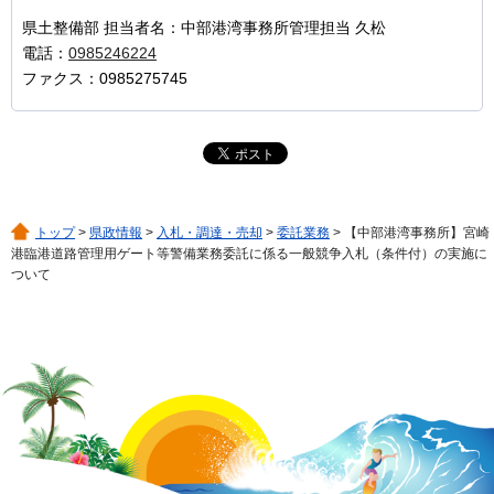
県土整備部 担当者名：中部港湾事務所管理担当 久松
電話：
0985246224
ファクス：0985275745
トップ
>
県政情報
>
入札・調達・売却
>
委託業務
> 【中部港湾事務所】宮崎
港臨港道路管理用ゲート等警備業務委託に係る一般競争入札（条件付）の実施に
ついて