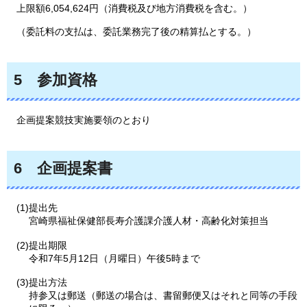
上限額6
,054,624円（消費税及び地方消費税を含む。）
（
委託料の支払は、委託業務完了後の精算払とする。）
5
参加
資格
企画
提案競技実施要領のとおり
6
企画
提案書
(1)提出先
宮崎県福祉保健部長寿介護課介護人材・高齢化対策担当
(2)提出期限
令和7年5月12日（月曜日）午後5時まで
(3)提出方法
持参又は郵送（郵送の場合は、書留郵便又はそれと同等の手段