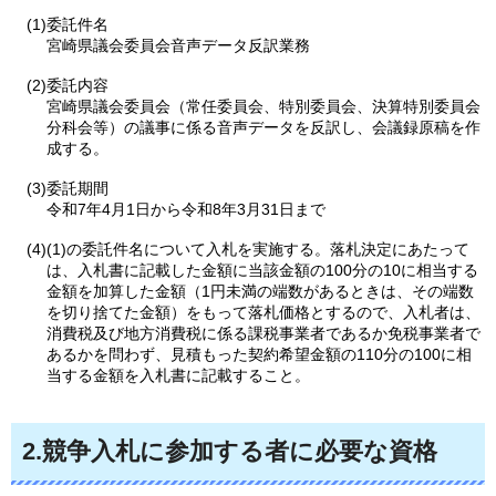
(1)委託件名
宮崎県議会委員会音声データ反訳業務
(2)委託内容
宮崎県議会委員会（常任委員会、特別委員会、決算特別委員会
分科会等）の議事に係る音声データを反訳し、会議録原稿を作
成する。
(3)委託期間
令和7年4月1日から令和8年3月31日まで
(4)(1)の委託件名について入札を実施する。落札決定にあたって
は、入札書に記載した金額に当該金額の100分の10に相当する
金額を加算した金額（1円未満の端数があるときは、その端数
を切り捨てた金額）をもって落札価格とするので、入札者は、
消費税及び地方消費税に係る課税事業者であるか免税事業者で
あるかを問わず、見積もった契約希望金額の110分の100に相
当する金額を入札書に記載すること。
2.競争入札に参加する者に必要な資格