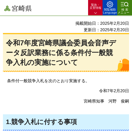
緊急・
宮崎県
災害情報
閲覧補助
検索
Language
メニュー
掲載開始日：2025年2月20日
更新日：2025年2月20日
令和7年度宮崎県議会委員会音声デ
ータ反訳業務に係る条件付一般競
争入札の実施について
条件付
一般競争入札を次のとおり実施する。
令和7年2月20日
宮崎県知事
河野
俊嗣
1.競争入札に付する事項