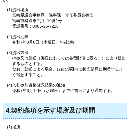
い。
(1)提出場所
宮崎県議会事務局
議事課
常任委員会担当
宮崎市橘通東2丁目10番1号
電話番号：0985-26-7216
(2)提出期限
令和7年3月6日（木曜日）午後5時
(3)提出方法
持参又は郵送（郵送にあっては書留郵便に限る。）により提出
するものとする。
なお、郵送による場合、(2)の期限内に担当部局に到着するよ
う留意すること。
(4)入札参加資格確認結果の通知
令和7年3月12日（水曜日）までに書面により通知する。
4.契約条項を示す場所及び期間
(1)場所