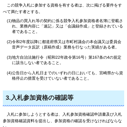
この
競争入札に参加する資格を有する者は、次に掲げる要件をす
べて満たす者とする。
(1)物品の買入れ等の契約に係る競争入札参加資格者名簿に登載さ
れ、業務内容に「速記」又は「会議録作成」と登録されている
者であること。
(2)令和2年度以降に都道府県又は市町村議会の本会議又は委員会
音声データ反訳（原稿作成）業務を行なった実績がある者。
(3)地方自治法施行令（昭和22年政令第16号）第167条の4の規定
に該当しない者であること。
(4)公告日から入札日までのいずれの日においても、宮崎県から資
格停止の措置を受けていない者であること。
3.入札参加資格の確認等
入札
に参加しようとする者は、入札参加資格確認申請書及び入札
参加資格確認資料を提出し、参加資格の確認を受けなければならな