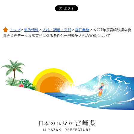
トップ
>
県政情報
>
入札・調達・売却
>
委託業務
> 令和7年度宮崎県議会委
員会音声データ反訳業務に係る条件付一般競争入札の実施について
日本のひなた 宮崎県
MIYAZAKI PREFECTURE