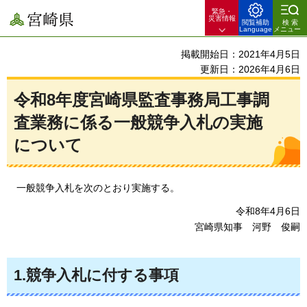
緊急・
宮崎県
災害情報
閲覧補助
検索
Language
メニュー
掲載開始日：2021年4月5日
更新日：2026年4月6日
令和8年度宮崎県監査事務局工事調
査業務に係る一般競争入札の実施
について
一般
競争入札を次のとおり実施する。
令和8年4月6日
宮崎県知事
河野
俊嗣
1.競争入札に付する事項