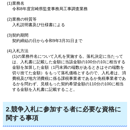
(1)業務名
令和8年度宮崎県監査事務局工事調査業務
(2)業務の特質等
入札説明書及び仕様書による
(3)契約期間
契約締結の日から令和9年3月31日まで
(4)入札方法
(1)の業務件名について入札を実施する。落札決定に当たって
は、入札書に記載した金額に当該金額の100分の10に相当する
金額を加算した金額（1円未満の端数があるときはその端数を
切り捨てた金額）をもって落札価格とするので、入札者は、消
費税及び地方消費税に係る課税事業者であるか免税事業者であ
るかを問わず、見積もった契約希望金額の110分の100に相当
する金額を入札書に記載すること。
2.競争入札に参加する者に必要な資格に
関する事項