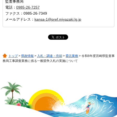
監査事務局
電話：
0985-26-7257
ファクス：0985-26-7349
メールアドレス：
kansa-1@pref.miyazaki.lg.jp
トップ
>
県政情報
>
入札・調達・売却
>
委託業務
> 令和8年度宮崎県監査事
務局工事調査業務に係る一般競争入札の実施について