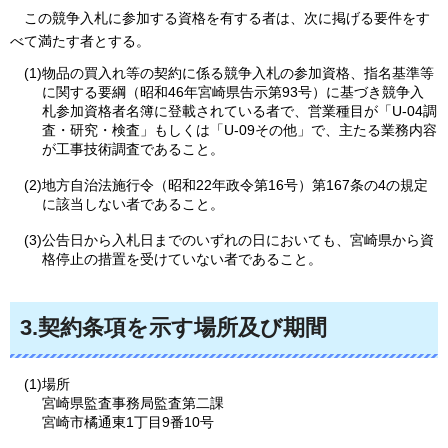
この競争入札に
参加する資格を有する者は、次に掲げる要件をす
べて満たす者とする。
(1)物品の買入れ等の契約に係る競争入札の参加資格、指名基準等
に関する要綱（昭和46年宮崎県告示第93号）に基づき競争入
札参加資格者名簿に登載されている者で、営業種目が「U-04調
査・研究・検査」もしくは「U-09その他」で、主たる業務内容
が工事技術調査であること。
(2)地方自治法施行令（昭和22年政令第16号）第167条の4の規定
に該当しない者であること。
(3)公告日から入札日までのいずれの日においても、宮崎県から資
格停止の措置を受けていない者であること。
3.契約条項を示す場所及び期間
(1)場所
宮崎県監査事務局監査第二課
宮崎市橘通東1丁目9番10号