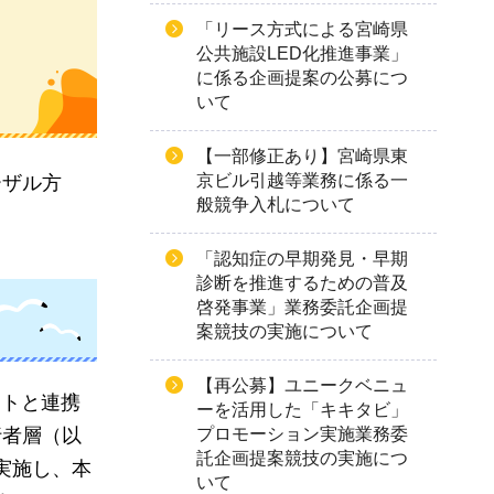
）
「リース方式による宮崎県
公共施設LED化推進事業」
に係る企画提案の公募につ
いて
【一部修正あり】宮崎県東
京ビル引越等業務に係る一
ーザル方
般競争入札について
「認知症の早期発見・早期
診断を推進するための普及
啓発事業」業務委託企画提
案競技の実施について
【再公募】ユニークベニュ
サイトと連携
ーを活用した「キキタビ」
行者層（以
プロモーション実施業務委
託企画提案競技の実施につ
実施し、本
いて