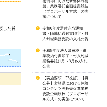
術習得に向けた研修体制構
築」業務委託企画提案競技
（プロポーザル方式）の実
施について
領した旨
令和8年度還付充当通知
書・隔地払通知書印字・封
入封緘業務委託の入札公告
令和8年度法人県民税・事
業税納付書印字・封入封緘
業務委託(1月～3月)の入札
公告
【実施要領一部改訂】【再
公募】宮崎県における体験
コンテンツ等販売促進業務
委託企画競技（プロポーザ
ル方式）の実施について