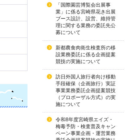
「国際園芸博覧会出展事
業」に係る宮崎県花き出展
ブース設計、設営、維持管
理に関する業務の委託先公
募について
新都農食肉衛生検査所の移
設業務委託に係る企画提案
競技の実施について
訪日外国人旅行者向け移動
手段確保（企画旅行）実証
事業業務委託企画提案競技
（プロポーザル方式）の実
施について
令和8年度宮崎県エイズ・
梅毒予防・検査普及キャン
ペーン事業企画・運営業務