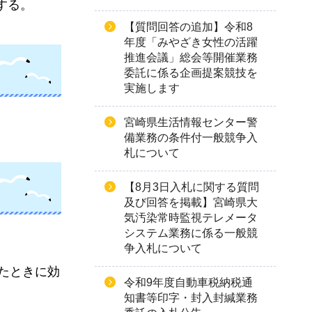
する。
【質問回答の追加】令和8
年度「みやざき女性の活躍
推進会議」総会等開催業務
委託に係る企画提案競技を
実施します
宮崎県生活情報センター警
備業務の条件付一般競争入
札について
【8月3日入札に関する質問
及び回答を掲載】宮崎県大
気汚染常時監視テレメータ
システム業務に係る一般競
争入札について
たときに効
令和9年度自動車税納税通
知書等印字・封入封緘業務