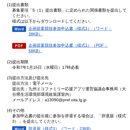
(1)提出書類
募集要項「5（1）提出書類」に定められた関係書類を提出して
ください。
様式は以下からダウンロードしてください。
企画提案競技参加申込書（様式1）（ワード：
38KB）
企画提案競技参加申込書（様式1）（PDF：
58KB）
(2)提出期限
令和7年1月15日（水曜日）17時必着
(3)提出方法及び提出先
提出方法：電子メール
提出先：九州エコファミリー応援アプリ運営協議会事務局（大
分県生活環境部環境政策課室内）
メールアドレス：a13090@pref.oita.lg.jp
(4)その他
参加申込書の提出後に参加を辞退する場合は、「辞退届（様式
3）」を提出してください。
辞退届（様式3）（ワード：23KB）