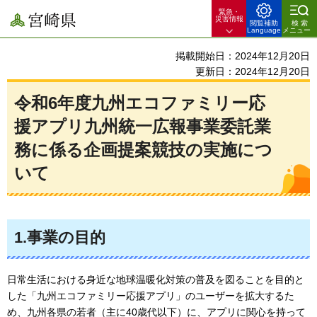
緊急・
宮崎県
災害情報
閲覧補助
検索
Language
メニュー
掲載開始日：2024年12月20日
更新日：2024年12月20日
令和6年度九州エコファミリー応
援アプリ九州統一広報事業委託業
務に係る企画提案競技の実施につ
いて
1.事業の目的
日常生活における身近な地球温暖化対策の普及を図ることを目的と
した「九州エコファミリー応援アプリ」のユーザーを拡大するた
め、九州各県の若者（主に40歳代以下）に、アプリに関心を持って