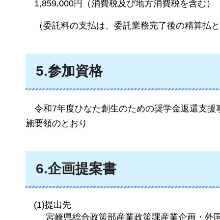
1,859,000円（消費税及び地方消費税を含む）
（委
託料の支払は、委託業務完了後の精算払と
5.参加資格
令和7年度ひなた創生のための奨学金返還支援
施要領のとおり
6.企画提案書
(1)提出先
宮崎県総合政策部産業政策課産業企画・外