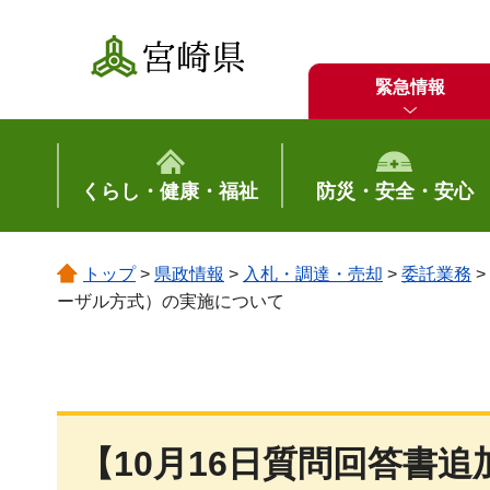
宮崎県
緊急情報
くらし・健康・福祉
防災・安全・安心
トップ
>
県政情報
>
入札・調達・売却
>
委託業務
>
ーザル方式）の実施について
【10月16日質問回答書