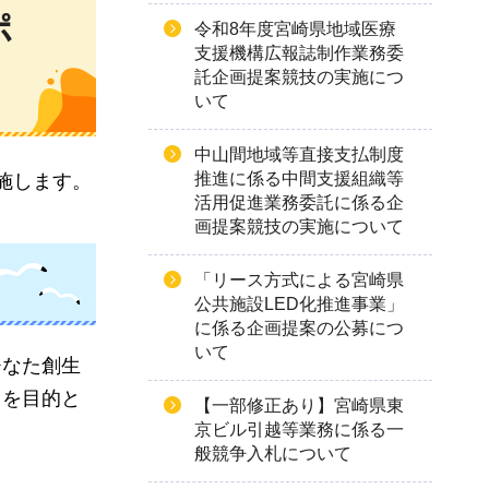
ポ
令和8年度宮崎県地域医療
支援機構広報誌制作業務委
託企画提案競技の実施につ
いて
中山間地域等直接支払制度
推進に係る中間支援組織等
施します。
活用促進業務委託に係る企
画提案競技の実施について
「リース方式による宮崎県
公共施設LED化推進事業」
に係る企画提案の公募につ
いて
ひなた創生
とを目的と
【一部修正あり】宮崎県東
京ビル引越等業務に係る一
般競争入札について