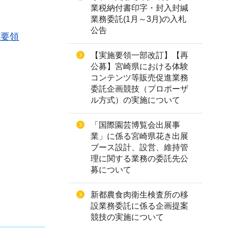
業税納付書印字・封入封緘
業務委託(1月～3月)の入札
公告
施要領
【実施要領一部改訂】【再
公募】宮崎県における体験
コンテンツ等販売促進業務
委託企画競技（プロポーザ
ル方式）の実施について
「国際園芸博覧会出展事
業」に係る宮崎県花き出展
ブース設計、設営、維持管
理に関する業務の委託先公
募について
新都農食肉衛生検査所の移
設業務委託に係る企画提案
競技の実施について