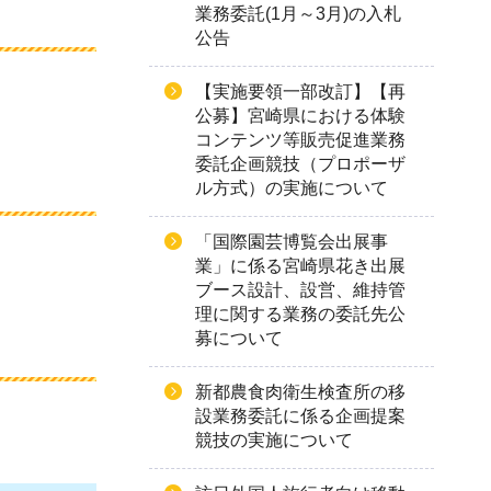
業務委託(1月～3月)の入札
公告
【実施要領一部改訂】【再
公募】宮崎県における体験
コンテンツ等販売促進業務
委託企画競技（プロポーザ
ル方式）の実施について
「国際園芸博覧会出展事
業」に係る宮崎県花き出展
ブース設計、設営、維持管
理に関する業務の委託先公
募について
新都農食肉衛生検査所の移
設業務委託に係る企画提案
競技の実施について