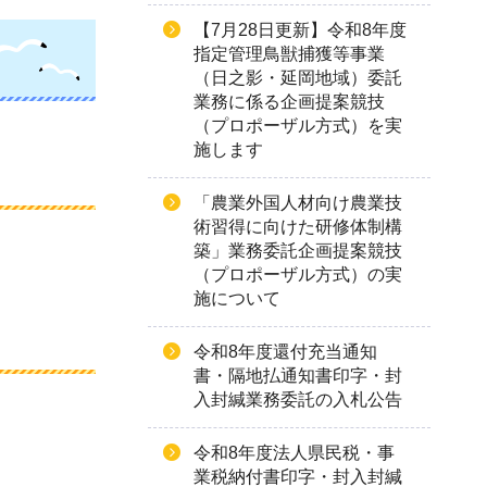
【7月28日更新】令和8年度
指定管理鳥獣捕獲等事業
（日之影・延岡地域）委託
業務に係る企画提案競技
（プロポーザル方式）を実
施します
「農業外国人材向け農業技
術習得に向けた研修体制構
築」業務委託企画提案競技
（プロポーザル方式）の実
施について
令和8年度還付充当通知
書・隔地払通知書印字・封
入封緘業務委託の入札公告
令和8年度法人県民税・事
業税納付書印字・封入封緘