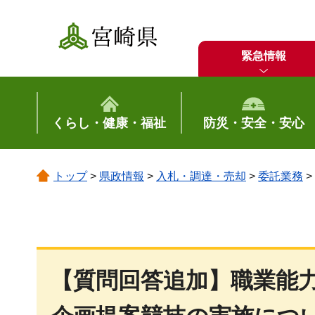
宮崎県
緊急情報
くらし・健康・福祉
防災・安全・安心
トップ
>
県政情報
>
入札・調達・売却
>
委託業務
>
【質問回答追加】職業能