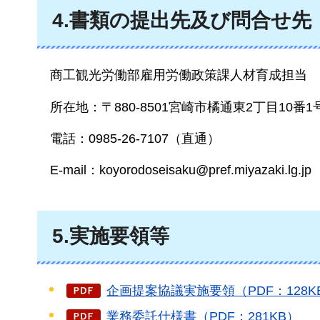
4.書類の提出先及び問合せ先
商工観光労働部雇用労働政策課人材育成担当
所在地：〒880-8501宮崎市橘通東2丁目10番
電話：0985-26-7107（直通）
E-mail：koyorodosei
saku@pref.miyazaki.lg.jp
5.実施要領等
企画提案協議実施要領（PDF：128K
業務委託仕様書（PDF：281KB）