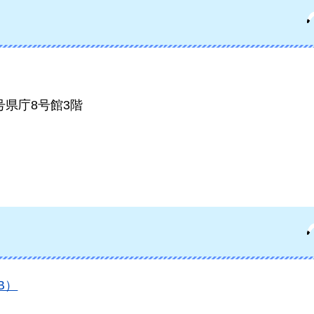
1号県庁8号館3階
B）