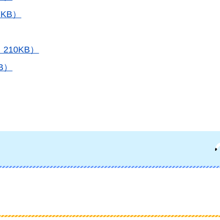
KB）
210KB）
B）