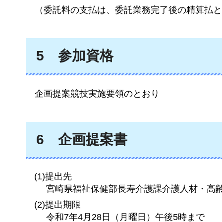
（
委託料の支払は、委託業務完了後の精算払と
5
参加
資格
企画
提案競技実施要領のとおり
6
企画
提案書
(1)提出先
宮崎県福祉保健部長寿介護課介護人材・高
(2)提出期限
令和7年4月28日（月曜日）午後5時まで