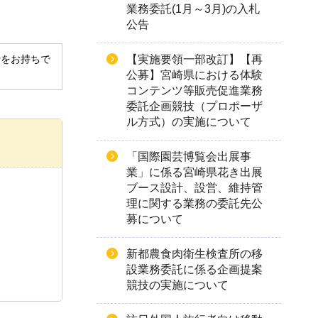
業務委託(1月～3月)の入札
公告
【実施要領一部改訂】【再
derをお持ちで
公募】宮崎県における体験
コンテンツ等販売促進業務
委託企画競技（プロポーザ
ル方式）の実施について
「国際園芸博覧会出展事
業」に係る宮崎県花き出展
ブース設計、設営、維持管
理に関する業務の委託先公
募について
新都農食肉衛生検査所の移
設業務委託に係る企画提案
競技の実施について