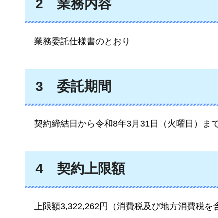
2
業務内容
業務
委託仕様書のとおり
3
委託期間
契約
締結日から令和8年3月31日（火曜日）ま
4
契約
上限額
上限額3
,322,262円（消費税及び地方消費税