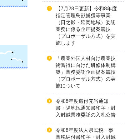
【7月28日更新】令和8年度
指定管理鳥獣捕獲等事業
（日之影・延岡地域）委託
業務に係る企画提案競技
（プロポーザル方式）を実
施します
「農業外国人材向け農業技
術習得に向けた研修体制構
築」業務委託企画提案競技
（プロポーザル方式）の実
施について
令和8年度還付充当通知
書・隔地払通知書印字・封
入封緘業務委託の入札公告
令和8年度法人県民税・事
業税納付書印字・封入封緘