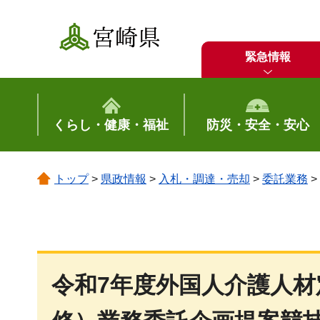
宮崎県
緊急情報
くらし・健康・福祉
防災・安全・安心
トップ
>
県政情報
>
入札・調達・売却
>
委託業務
>
令和7年度外国人介護人