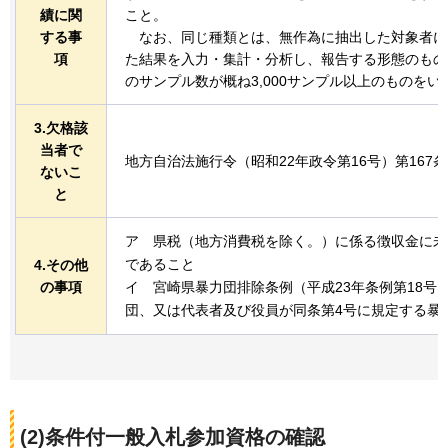
績に関
こと。
する事
な
お、同じ種類とは、無作為に抽出した対象者に
項
た結果を入力・集計・分析し、報告する形態のもの
のサンプル数が概ね3,000サンプル以上のものをい
3.欠格該
当者で
地方自治法施行令（昭和22年政令第16号）第167
ないこ
と
ア
県
税（地方消費税を除く。）に係る徴収金に未
であること
4.その他
の事項
イ
宮
崎県暴力団排除条例（平成23年条例第18号
団、又は代表者及び役員が同条第4号に規定する暴
(2)条件付一般入札参加資格の確認