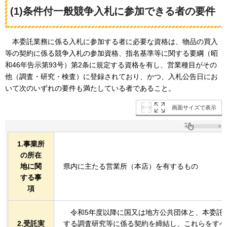
(1)条件付一般競争入札に参加できる者の要件
本
委託業務に係る入札に参加する者に必要な資格は、物品の買入
等の契約に係る競争入札の参加資格、指名基準等に関する要綱（昭
和46年告示第93号）第2条に規定する資格を有し、営業種目がその
他（調査・研究・検査）に登録されており、かつ、入札公告日にお
いて次のいずれの要件も満たしている者であること。
画面サイズで表示
1.事業所
の所在
地に関
県内に主たる営業所（本店）を有するもの
する事
項
令
和5年度以降に国又は地方公共団体と、本委託
2.受託実
する調査研究等に係る契約を締結し、これらをすべ