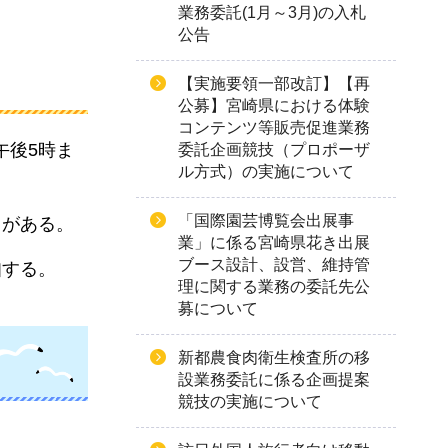
業務委託(1月～3月)の入札
公告
【実施要領一部改訂】【再
公募】宮崎県における体験
コンテンツ等販売促進業務
午後5時ま
委託企画競技（プロポーザ
ル方式）の実施について
「国際園芸博覧会出展事
とがある。
業」に係る宮崎県花き出展
ブース設計、設営、維持管
知する。
理に関する業務の委託先公
募について
新都農食肉衛生検査所の移
設業務委託に係る企画提案
競技の実施について