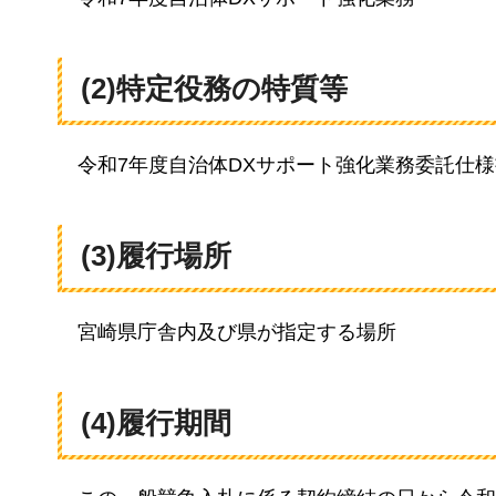
(2)
特定役務の特質等
令和7年度自治体DXサポート強化業務委託仕
(3)
履行場所
宮崎県庁舎内及び県が指定する場所
(4)
履行期間