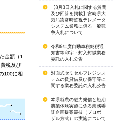
【8月3日入札に関する質問
及び回答を掲載】宮崎県大
気汚染常時監視テレメータ
システム業務に係る一般競
争入札について
令和9年度自動車税納税通
知書等印字・封入封緘業務
た金額（1
委託の入札公告
消費税及び
対面式セミセルフレジシス
100に相
テムの賃貸借及び保守等に
関する業務委託の入札公告
本県就農の魅力発信と短期
農業体験実施に係る業務委
託企画提案競技（プロポー
ザル方式）の実施について