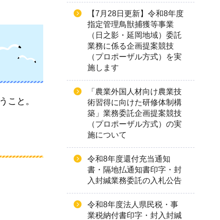
【7月28日更新】令和8年度
指定管理鳥獣捕獲等事業
（日之影・延岡地域）委託
業務に係る企画提案競技
（プロポーザル方式）を実
施します
「農業外国人材向け農業技
行うこと。
術習得に向けた研修体制構
築」業務委託企画提案競技
（プロポーザル方式）の実
施について
令和8年度還付充当通知
書・隔地払通知書印字・封
入封緘業務委託の入札公告
令和8年度法人県民税・事
業税納付書印字・封入封緘