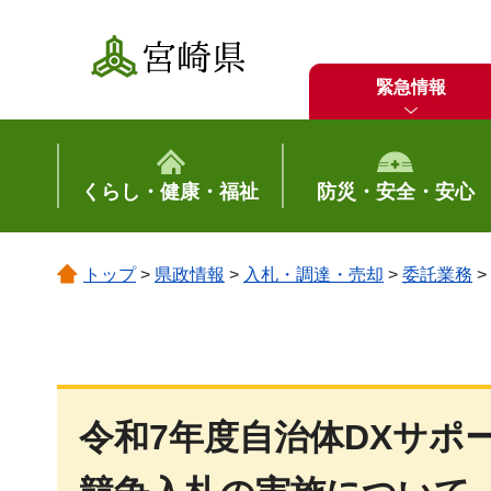
宮崎県
緊急情報
くらし・健康・福祉
防災・安全・安心
トップ
>
県政情報
>
入札・調達・売却
>
委託業務
>
令和7年度自治体DXサポ