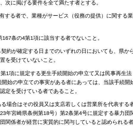
、次に掲げる要件を全て満たす者とする。
格を有する者で、業種がサービス（役務の提供）に関する
第167条の4第1項に該当する者でないこと。
から契約が確定する日までのいずれの日においても、県か
置を受けていないこと。
17条第1項に規定する更生手続開始の申立て又は民事再生法
手続開始の申立ての事実がある者にあっては、当該手続開
認定を受けている者であること。
である場合はその役員又は支店若しくは営業所を代表する
3年宮崎県条例第18号）第2条第4号に規定する暴力団
団関係者が経営に実質的に関与していると認められる