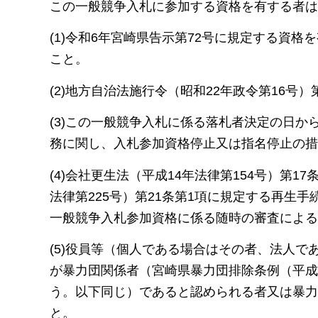
この一般競争入札に参加する資格を有する者は
(1)令和6年宮崎県告示第72号に規定する資
こと。
(2)地方自治法施行令（昭和22年政令第16号）
(3)この一般競争入札に係る落札者決定の日
務に関し、入札参加資格停止又は指名停止の措
(4)会社更生法（平成14年法律第154号）第
法律第225号）第21条第1項に規定する再生
一般競争入札参加資格に係る随時の審査による
(5)役員等（個人である場合はその者、法人
が暴力団関係者（宮崎県暴力団排除条例（平成2
う。以下同じ）であると認められる者又は暴力
と。