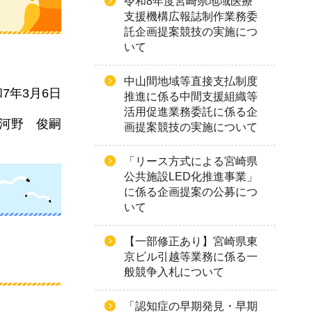
令和8年度宮崎県地域医療
支援機構広報誌制作業務委
託企画提案競技の実施につ
いて
中山間地域等直接支払制度
7年3月6日
推進に係る中間支援組織等
活用促進業務委託に係る企
河
野
俊
嗣
画提案競技の実施について
「リース方式による宮崎県
公共施設LED化推進事業」
に係る企画提案の公募につ
いて
【一部修正あり】宮崎県東
京ビル引越等業務に係る一
般競争入札について
「認知症の早期発見・早期