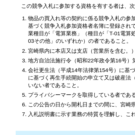
こ
の競争入札に参加する資格を有する者は、次
物品の買入れ等の契約に係る競争入札の参加
基づく競争入札参加資格者名簿に登録され
業種目が「電算業務」（種目が「T-01電算
03その他」のいずれか）の者であること。
宮崎県内に本店又は支店（営業所を含む。
地方自治法施行令（昭和22年政令第16号）
会社更生法（平成14年法律第154号）に基
に基づく再生手続開始の申立て又は破産法（
いない者であること。
プライバシーマークを取得している者であ
この公告の日から開札日までの間に、宮崎
入札説明書に示す業務の特質を理解し、こ