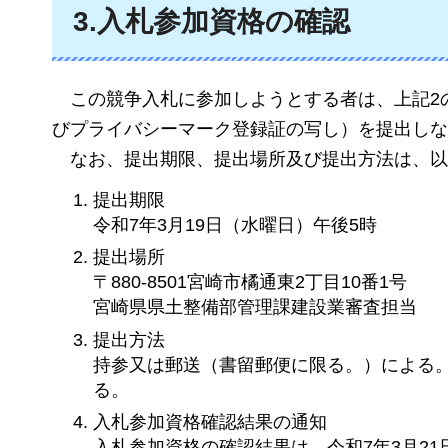
3.入札参加資格の確認
こ
の競争入札に参加しようとする者は、上記2
びプライバシーマーク登録証の写し）を提出しな
な
お、提出期限、提出場所及び提出方法は、以
提出期限
令和7年3月19日（水曜日）午後5時
提出場所
〒880-8501宮崎市橘通東2丁目10番1号
宮崎県県土整備部管理課建設業審査担当
提出方法
持参又は郵送（書留郵便に限る。）による
る。
入札参加資格確認結果の通知
入札参加資格の確認結果は、令和7年3月2