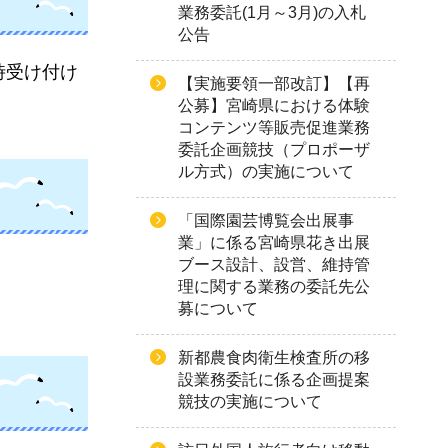
業務委託(1月～3月)の入札
公告
時受け付け
【実施要領一部改訂】【再
公募】宮崎県における体験
コンテンツ等販売促進業務
委託企画競技（プロポーザ
ル方式）の実施について
「国際園芸博覧会出展事
業」に係る宮崎県花き出展
ブース設計、設営、維持管
理に関する業務の委託先公
募について
新都農食肉衛生検査所の移
設業務委託に係る企画提案
競技の実施について