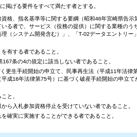
に掲げる要件をすべて満たす者とする。
資格、指名基準等に関する要綱（昭和46年宮崎県告示第
ている者で、サービス（役務の提供）に関する業種のう
処理（システム開発含む）」、「T-02データエントリー」
）を有する者であること。
第167条の4の規定に該当しない者であること。
づく更生手続開始の申立て、民事再生法（平成11年法律第
平成16年法律第75号）に基づく破産手続開始の申立て
ること。
県から入札参加資格停止を受けていない者であること。
れを確実に実施することができる者であること。