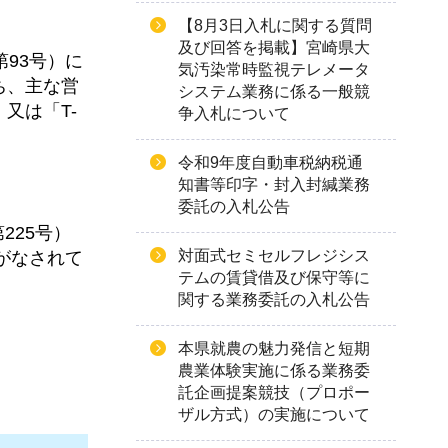
【8月3日入札に関する質問
及び回答を掲載】宮崎県大
93号）に
気汚染常時監視テレメータ
ち、主な営
システム業務に係る一般競
又は「T-
争入札について
令和9年度自動車税納税通
知書等印字・封入封緘業務
委託の入札公告
225号）
対面式セミセルフレジシス
がなされて
テムの賃貸借及び保守等に
関する業務委託の入札公告
本県就農の魅力発信と短期
農業体験実施に係る業務委
託企画提案競技（プロポー
ザル方式）の実施について