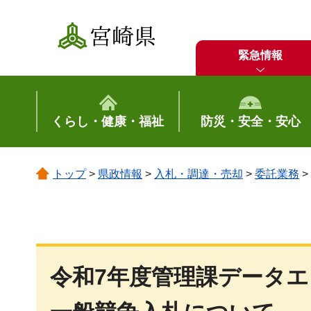
宮崎県
緊急情報
くらし・健康・福祉
防災・安全・安心
トップ
>
県政情報
>
入札・調達・売却
>
委託業務
>
令和7年度管理課データ