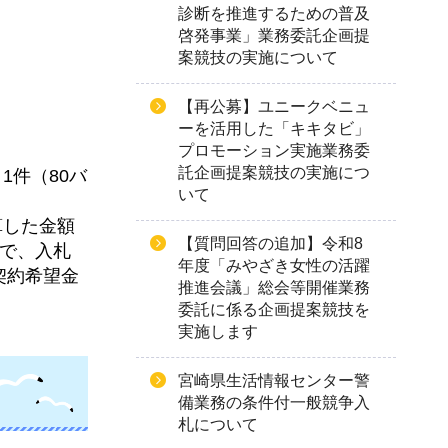
診断を推進するための普及
啓発事業」業務委託企画提
案競技の実施について
【再公募】ユニークベニュ
ーを活用した「キキタビ」
プロモーション実施業務委
託企画提案競技の実施につ
1件（80バ
いて
算した金額
【質問回答の追加】令和8
ので、入札
年度「みやざき女性の活躍
契約希望金
推進会議」総会等開催業務
委託に係る企画提案競技を
実施します
宮崎県生活情報センター警
備業務の条件付一般競争入
札について