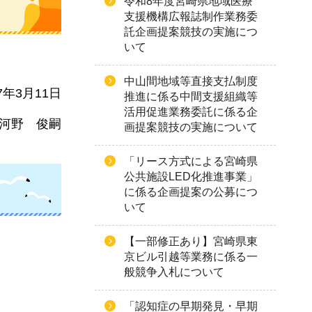
令和8年度宮崎県地域医療
支援機構広報誌制作業務委
託企画提案競技の実施につ
いて
中山間地域等直接支払制度
7年3月11日
推進に係る中間支援組織等
活用促進業務委託に係る企
河
野
俊嗣
画提案競技の実施について
「リース方式による宮崎県
公共施設LED化推進事業」
に係る企画提案の公募につ
いて
【一部修正あり】宮崎県東
京ビル引越等業務に係る一
般競争入札について
「認知症の早期発見・早期