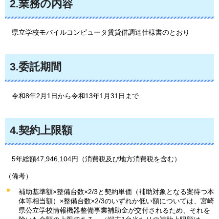
2.業務の内容
県立学校モバイルコンピュータ賃貸借調達仕様書のとおり
3.委託期間
令和8年2月1日から令和13年1月31日まで
4.契約上限額
5年
総額47,946,104円（消費税及び地方消費税を含む）
（備考）
補助基準額×整備台数×2/3と契約単価（補助対象となる案待つ本
体等相当額）×整備台数×2/3のいずれか低い額については、宮崎
県公立学校情報機器整備事業補助金が交付されるため、それを