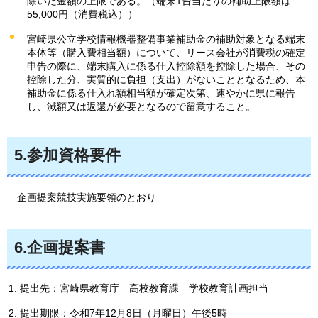
除いた金額の上限である。（端末1台当たりの補助上限額は
55,000円（消費税込））
宮崎県公立学校情報機器整備事業補助金の補助対象となる端末
本体等（購入費相当額）について、リース会社が消費税の確定
申告の際に、端末購入に係る仕入控除額を控除した場合、その
控除した分、実質的に負担（支出）がないこととなるため、本
補助金に係る仕入れ額相当額が確定次第、速やかに県に報告
し、減額又は返還が必要となるので留意すること。
5.参加資格要件
企画提案競技実施要領のとおり
6.企画提案書
提出先：宮崎県教育庁
高校教育
課
学校教育計画担当
提出期限：令和7年12月8日（月曜日）午後5時