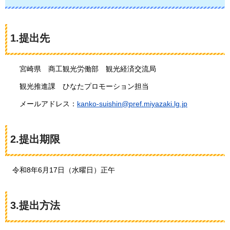
1.提出先
宮
崎県
商
工観光労働部
観
光経済交流局
観
光推進課
ひ
なたプロモーション担当
メールアドレス：
kanko-suishin@pref.miyazaki.lg.jp
2.提出期限
令和8年6月17日（水曜日）正午
3.提出方法