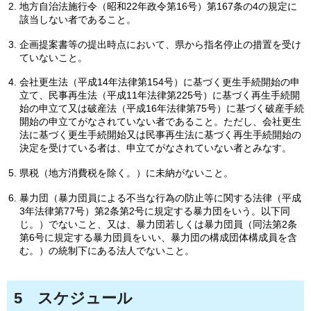
地方自治法施行令（昭和22年政令第16号）第167条の4の規定に
該当しない者であること。
企画提案書等の提出時点において、県から指名停止の措置を受け
ていないこと。
会社更生法（平成14年法律第154号）に基づく更生手続開始の申
立て、民事再生法（平成11年法律第225号）に基づく再生手続開
始の申立て又は破産法（平成16年法律第75号）に基づく破産手続
開始の申立てがなされていない者であること。ただし、会社更生
法に基づく更生手続開始又は民事再生法に基づく再生手続開始の
決定を受けている者は、申立てがなされていない者とみなす。
県税（地方消費税を除く。）に未納がないこと。
暴力団（暴力団員による不当な行為の防止等に関する法律（平成
3年法律第77号）第2条第2号に規定する暴力団をいう。以下同
じ。）でないこと、又は、暴力団若しくは暴力団員（同法第2条
第6号に規定する暴力団員をいい、暴力団の構成団体構成員を含
む。）の統制下にある法人でないこと。
5
スケジュール