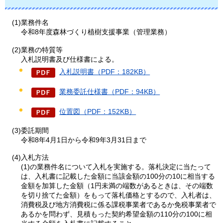
(1)業務件名
令和8年度森林づくり植樹支援事業（管理業務）
(2)業務の特質等
入札説明書及び仕様書による。
入札説明書（PDF：182KB）
業務委託仕様書（PDF：94KB）
位置図（PDF：152KB）
(3)委託期間
令和8年4月1日から令和9年3月31日まで
(4)入札方法
(1)の業務件名について入札を実施する。落札決定に当たって
は、入札書に記載した金額に当該金額の100分の10に相当する
金額を加算した金額（1円未満の
端数があるときは、その端数
を切り捨てた金額）をもって落札価格とするので、入札者は、
消費税及び地方消費税に係る課税事業者であるか免税事業者で
あるかを問わず、見積もった契約希望金額の110分の100に相