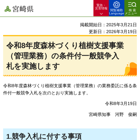
緊急・
宮崎県
災害情報
閲覧補助
検索
Language
メニュー
掲載開始日：2025年3月21日
更新日：2026年3月19日
令和8年度森林づくり植樹支援事業
（管理業務）の条件付一般競争入
札を実施します
令和8年度森林づくり植樹支援事業（管理業務）の業務委託に係る条
件付一般競争入札を次のとおり実施します。
令和8年3月19日
宮崎県知事
河
野
俊
嗣
1.競争入札に付する事項