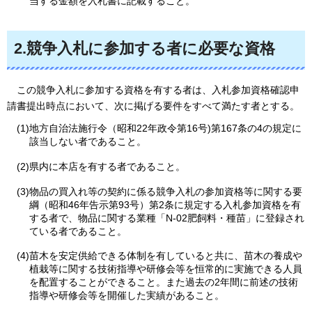
当する金額を入札書に記載すること。
2.競争入札に参加する者に必要な資格
この
競争入札に参加する資格を有する者は、入札参加資格確認申
請書提出時点において、次に掲げる要件をすべて満たす者とする。
(1)地方自治法施行令（昭和22年政令第16号)第167条の4の規定に
該当しない者であること。
(2)県内に本店を有する者であること。
(3)物品の買入れ等の契約に係る競争入札の参加資格等に関する要
綱（昭和46年告示第93号）第2条に規定する入札参加資格を有
する者で、物品に関する業種「N-02肥飼料・種苗」に登録され
ている者であること。
(4)苗木を安定供給できる体制を有していると共に、苗木の養成や
植栽等に関する技術指導や研修会等を恒常的に実施できる人員
を配置することができること。また過去の2年間に前述の技術
指導や研修会等を開催した実績があること。