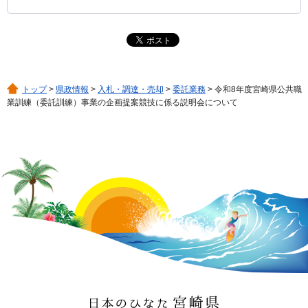
トップ
>
県政情報
>
入札・調達・売却
>
委託業務
> 令和8年度宮崎県公共職
業訓練（委託訓練）事業の企画提案競技に係る説明会について
日本のひなた 宮崎県