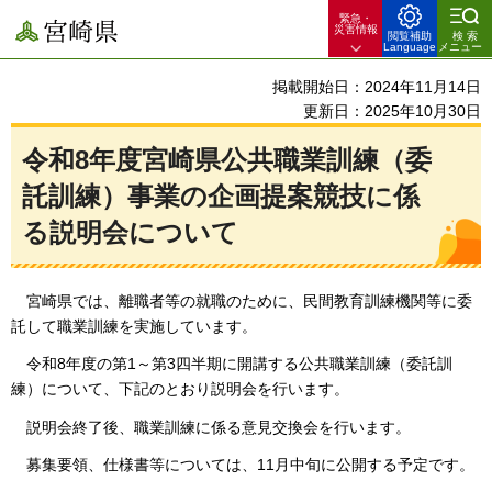
緊急・
宮崎県
災害情報
閲覧補助
検索
Language
メニュー
掲載開始日：2024年11月14日
更新日：2025年10月30日
令和8年度宮崎県公共職業訓練（委
託訓練）事業の企画提案競技に係
る説明会について
宮崎
県では、離職者等の就職のために、民間教育訓練機関等に委
託して職業訓練を実施しています。
令和8年度の第1～第3四半期に開講する公
共職業訓練（委託訓
練）について、下記のとおり説明会を行います。
説明会終了後、職業訓練に係る意見交換会を行います。
募集要領、仕様書等については、11月中旬に公開する予定です。