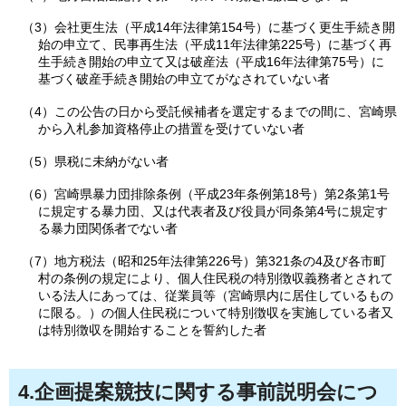
（3）会社更生法（平成14年法律第154号）に基づく更生手続き開
始の申立て、民事再生法（平成11年法律第225号）に基づく再
生手続き開始の申立て又は破産法（平成16年法律第75号）に
基づく破産手続き開始の申立てがなされていない者
（4）この公告の日から受託候補者を選定するまでの間に、宮崎県
から入札参加資格停止の措置を受けていない者
（5）県税に未納がない者
（6）宮崎県暴力団排除条例（平成23年条例第18号）第2条第1号
に規定する暴力団、又は代表者及び役員が同条第4号に規定す
る暴力団関係者でない者
（7）地方税法（昭和25年法律第226号）第321条の4及び各市町
村の条例の規定により、個人住民税の特別徴収義務者とされて
いる法人にあっては、従業員等（宮崎県内に居住しているもの
に限る。）の個人住民税について特別徴収を実施している者又
は特別徴収を開始することを誓約した者
4.企画提案競技に関する事前説明会につ