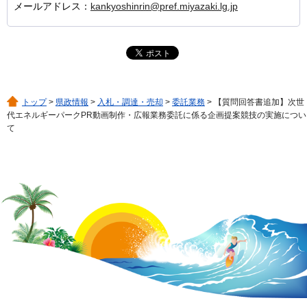
メールアドレス：
kankyoshinrin@pref.miyazaki.lg.jp
トップ
>
県政情報
>
入札・調達・売却
>
委託業務
> 【質問回答書追加】次世
代エネルギーパークPR動画制作・広報業務委託に係る企画提案競技の実施につい
て