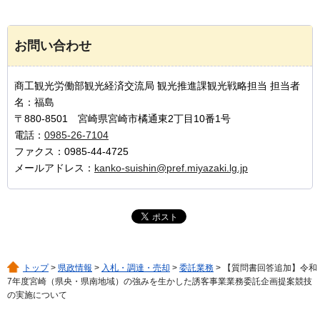
お問い合わせ
商工観光労働部観光経済交流局 観光推進課観光戦略担当 担当者
名：福島
〒880-8501 宮崎県宮崎市橘通東2丁目10番1号
電話：
0985-26-7104
ファクス：0985-44-4725
メールアドレス：
kanko-suishin@pref.miyazaki.lg.jp
トップ
>
県政情報
>
入札・調達・売却
>
委託業務
> 【質問書回答追加】令和
7年度宮崎（県央・県南地域）の強みを生かした誘客事業業務委託企画提案競技
の実施について