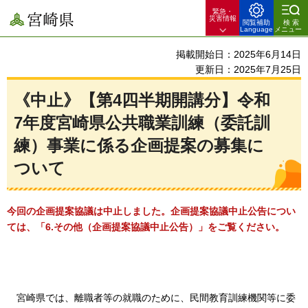
緊急・
宮崎県
災害情報
閲覧補助
検索
Language
メニュー
掲載開始日：2025年6月14日
更新日：2025年7月25日
《中止》【第4四半期開講分】令和
7年度宮崎県公共職業訓練（委託訓
練）事業に係る企画提案の募集に
ついて
今回の企画提案協議は中止しました。企画提案協議中止公告につい
ては、「6.その他（企画提案協議中止公告）」をご覧ください。
宮崎
県では、離職者等の就職のために、民間教育訓練機関等に委