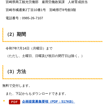
宮崎県
商工観光労働部
雇用
労働政策課
人材
育成担当
宮崎
市橘通東2丁目10番1号
宮崎
県庁8号館3階
電話番号：
0985-26-7107
（2）期間
令和7年7月14日（月曜日）まで
（ただし、土曜日、日曜及び祝日の閉庁日は除く。）
（3）方法
無料で交付します。
また、
下記からもダウンロードできます。
企画提案募集要領（PDF：517KB）