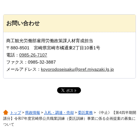
お問い合わせ
商工観光労働部雇用労働政策課人材育成担当
〒880-8501 宮崎県宮崎市橘通東2丁目10番1号
電話：
0985-26-7107
ファクス：0985-32-3887
メールアドレス：
koyorodoseisaku@pref.miyazaki.lg.jp
トップ
>
県政情報
>
入札・調達・売却
>
委託業務
> 《中止》【第4四半期開
講分】令和7年度宮崎県公共職業訓練（委託訓練）事業に係る企画提案の募集に
ついて