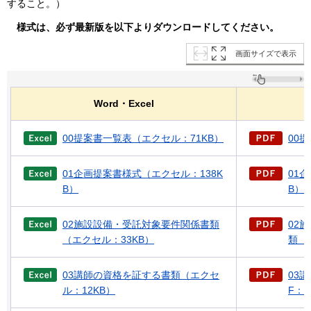
すること。）
様式は、必ず最新版を以下よりダウンロードしてください。
画面サイズで表示
Word・Excel
00提案書一覧表（エクセル：71KB）
00
01企画提案書様式（エクセル：138K
01
B）
B）
02施設設備・受託対象要件関係書類
02
（エクセル：33KB）
類（P
03講師の資格を証する書類（エクセ
03
ル：12KB）
F：4