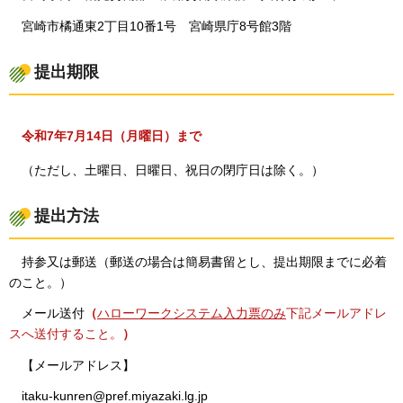
宮崎
市橘通東2丁目10番1号
宮
崎県庁8号館3階
提出期限
令和7年7月14日（月曜日）まで
（ただし
、土曜日、日曜日、祝日の閉庁日は除く。）
提出方法
持参又
は郵送（郵送の場合は簡易書留とし、提出期限までに必着
のこと。）
メール送付
（
ハローワークシステム入力票のみ
下記メールアドレ
スへ送付すること。
）
【メールアドレス】
itaku-kunren@pref.miyazaki.lg.jp