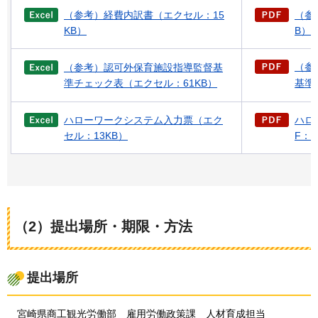
（参考）経費内訳書（エクセル：15
（参
KB）
B）
（参
（参考）認可外保育施設指導監督基
準チェック表（エクセル：61KB）
基準
ハローワークシステム入力票（エク
ハロ
セル：13KB）
F：2
（2）提出場所・期限・方法
提出場所
宮崎県
商工観光労働部
雇用
労働政策課
人材
育成担当