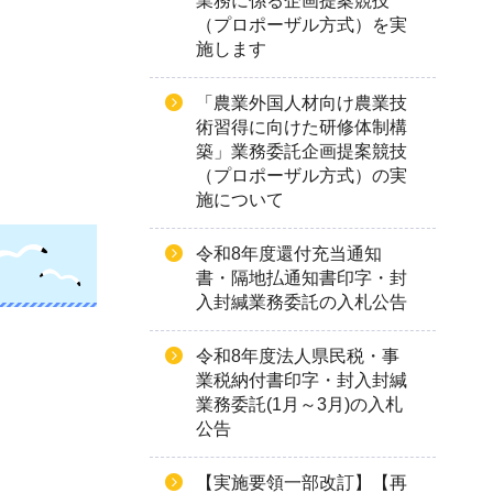
業務に係る企画提案競技
（プロポーザル方式）を実
施します
「農業外国人材向け農業技
術習得に向けた研修体制構
築」業務委託企画提案競技
（プロポーザル方式）の実
施について
令和8年度還付充当通知
書・隔地払通知書印字・封
入封緘業務委託の入札公告
令和8年度法人県民税・事
業税納付書印字・封入封緘
業務委託(1月～3月)の入札
公告
【実施要領一部改訂】【再