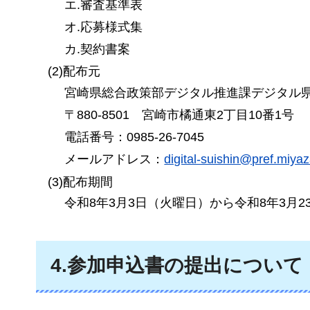
エ.審査基準表
オ.応募様式集
カ.契約書案
(2)配布元
宮崎県総合政策部デジタル推進課デジタル
〒880-8501
宮
崎市橘通東2丁目10番1号
電話番号：0985-26-7045
メールアドレス：
digital-suishin@pref.miyaza
(3)配布期間
令和8年3月3日（火曜日）から令和8年3月
4.参加申込書の提出について