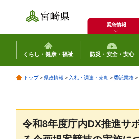
宮崎県
緊急情報
くらし・健康・福祉
防災・安全・安心
トップ
>
県政情報
>
入札・調達・売却
>
委託業務
>
令和8年度庁内DX推進サ