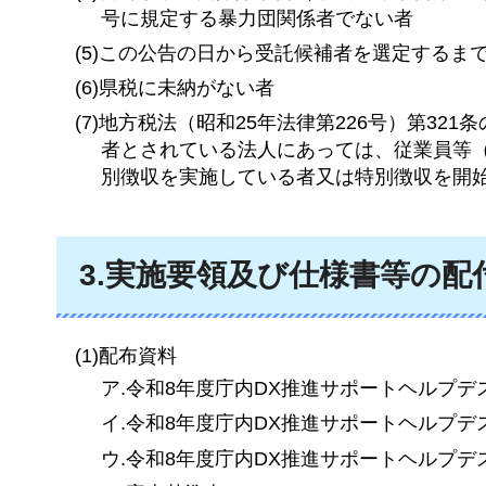
号に規定する暴力団関係者でない者
(5)この公告の日から受託候補者を選定する
(6)県税に未納がない者
(7)地方税法（昭和25年法律第226号）第3
者とされている法人にあっては、従業員等
別徴収を実施している者又は特別徴収を開
3.実施要領及び仕様書等の配
(1)配布資料
ア.令和8年度庁内DX推進サポートヘルプ
イ.令和8年度庁内DX推進サポートヘルプ
ウ.令和8年度庁内DX推進サポートヘルプ