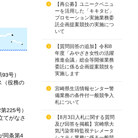
【再公募】ユニークベニュ
ーを活用した「キキタビ」
プロモーション実施業務委
託企画提案競技の実施につ
いて
【質問回答の追加】令和8
年度「みやざき女性の活躍
推進会議」総会等開催業務
委託に係る企画提案競技を
実施します
93号）
ス（役務の
宮崎県生活情報センター警
備業務の条件付一般競争入
札について
第225号）
【8月3日入札に関する質問
立てがなさ
及び回答を掲載】宮崎県大
気汚染常時監視テレメータ
が同条第4
システム業務に係る一般競