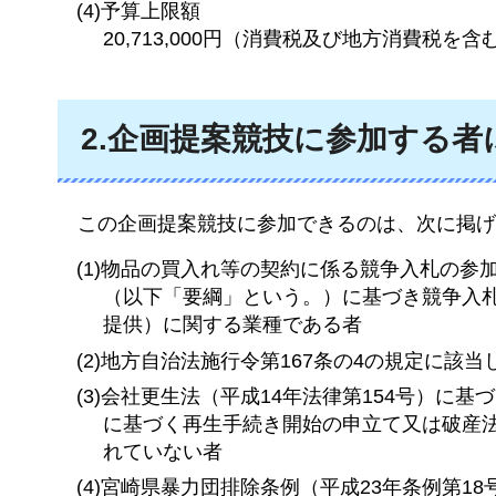
(4)予算上限額
20,713,000円（消費税及び地方消費税を含
2.企画提案競技に参加する者
この
企画提案競技に参加できるのは、次に掲げ
(1)物品の買入れ等の契約に係る競争入札の参
（以下「要綱」という。）に基づき競争入
提供）に関する業種である者
(2)地方自治法施行令第167条の4の規定に該当
(3)会社更生法（平成14年法律第154号）に
に基づく再生手続き開始の申立て又は破産法
れていない者
(4)宮崎県暴力団排除条例（平成23年条例第1