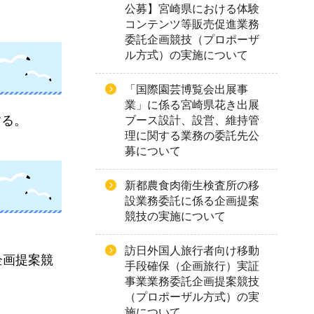
公募】宮崎県における体験
コンテンツ等販売促進業務
委託企画競技（プロポーザ
ル方式）の実施について
「国際園芸博覧会出展事
業」に係る宮崎県花き出展
する。
ブース設計、設営、維持管
理に関する業務の委託先公
募について
新都農食肉衛生検査所の移
設業務委託に係る企画提案
競技の実施について
訪日外国人旅行者向け移動
企画提案競
手段確保（企画旅行）実証
事業業務委託企画提案競技
（プロポーザル方式）の実
施について