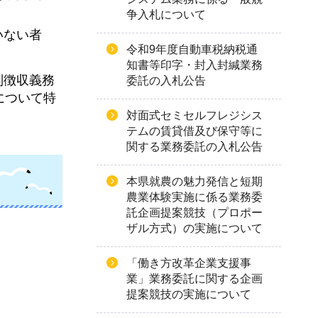
争入札について
いない者
令和9年度自動車税納税通
知書等印字・封入封緘業務
別徴収義務
委託の入札公告
について特
対面式セミセルフレジシス
テムの賃貸借及び保守等に
関する業務委託の入札公告
本県就農の魅力発信と短期
農業体験実施に係る業務委
託企画提案競技（プロポー
ザル方式）の実施について
「働き方改革企業支援事
業」業務委託に関する企画
提案競技の実施について