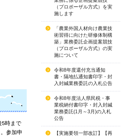
業務に係る企画提案競技
（プロポーザル方式）を実
施します
「農業外国人材向け農業技
術習得に向けた研修体制構
築」業務委託企画提案競技
（プロポーザル方式）の実
施について
令和8年度還付充当通知
書・隔地払通知書印字・封
入封緘業務委託の入札公告
令和8年度法人県民税・事
業税納付書印字・封入封緘
業務委託(1月～3月)の入札
公告
後5時まで
と。参加申
【実施要領一部改訂】【再