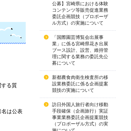
公募】宮崎県における体験
コンテンツ等販売促進業務
委託企画競技（プロポーザ
ル方式）の実施について
「国際園芸博覧会出展事
業」に係る宮崎県花き出展
ブース設計、設営、維持管
理に関する業務の委託先公
募について
新都農食肉衛生検査所の移
設業務委託に係る企画提案
関する質
競技の実施について
訪日外国人旅行者向け移動
手段確保（企画旅行）実証
者名は公表
事業業務委託企画提案競技
（プロポーザル方式）の実
施について