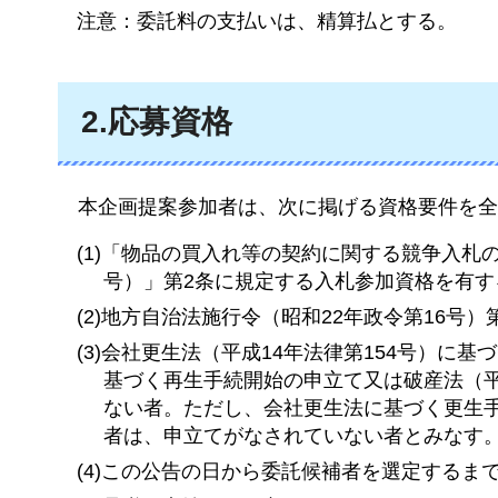
注意：委託料の支払いは、精算払とする。
2.応募資格
本企画
提案参加者は、次に掲げる資格要件を全
(1)「物品の買入れ等の契約に関する競争入札
号）」第2条に規定する入札参加資格を有す
(2)地方自治法施行令（昭和22年政令第16号）
(3)会社更生法（平成14年法律第154号）に
基づく再生手続開始の申立て又は破産法（平
ない者。ただし、会社更生法に基づく更生
者は、申立てがなされていない者とみなす
(4)この公告の日から委託候補者を選定する