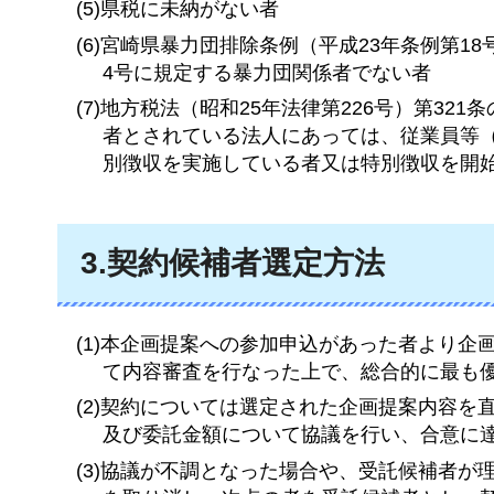
(5)県税に未納がない者
(6)宮崎県暴力団排除条例（平成23年条例第
4号に規定する暴力団関係者でない者
(7)地方税法（昭和25年法律第226号）第3
者とされている法人にあっては、従業員等
別徴収を実施している者又は特別徴収を開
3.契約候補者選定方法
(1)本企画提案への参加申込があった者より
て内容審査を行なった上で、総合的に最も
(2)契約については選定された企画提案内容
及び委託金額について協議を行い、合意に
(3)協議が不調となった場合や、受託候補者