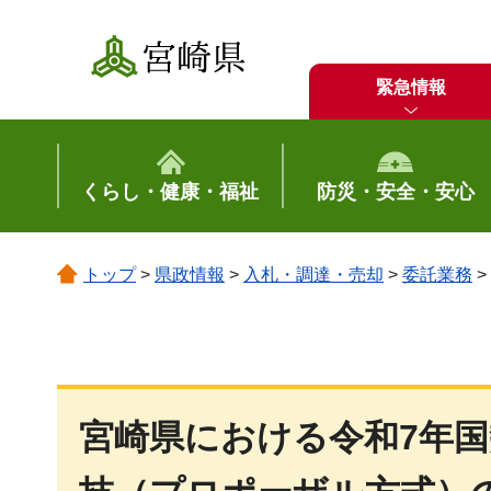
宮崎県
緊急情報
くらし・健康・福祉
防災・安全・安心
トップ
>
県政情報
>
入札・調達・売却
>
委託業務
>
宮崎県における令和7年