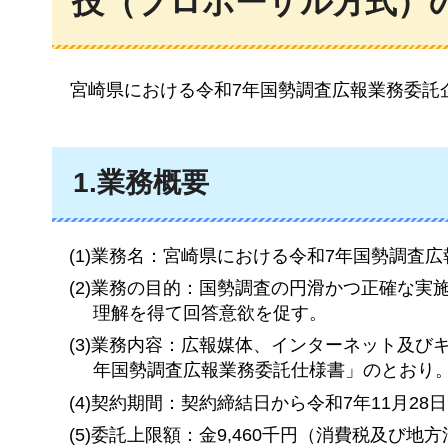
技（プロポーザル方式）
宮
崎県における令和7年国勢調査広報業務委託
1.業務概要
(1)業務名：宮崎県における令和7年国勢調査
(2)業務の目的：国勢調査の円滑かつ正確な
理解を得て回答意欲を促す。
(3)業務内容：広報媒体、インターネット及
年国勢調査広報業務委託仕様書」のとおり
(4)契約期間：契約締結日から令和7年11月28
(5)委託上限額：金9,460千円（消費税及び地