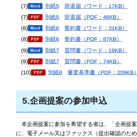
(7)
別紙5
辞
退届（ワード：17KB）
(7)
別紙5
辞
退届（PDF：46KB）
(8)
別紙6
誓
約書（ワード：31KB）
(8)
別紙6
誓
約書（PDF：87KB）
(9)
別紙7
質
問書（ワード：19KB）
(9)
別紙7
質
問書（PDF：74KB）
(10)
別紙8
審
査基準書（PDF：209KB
5.企画提案の参加申込
本
企画提案に参加を希望する者は、「企画提案
に、電子メール又はファックス（提出確認のため