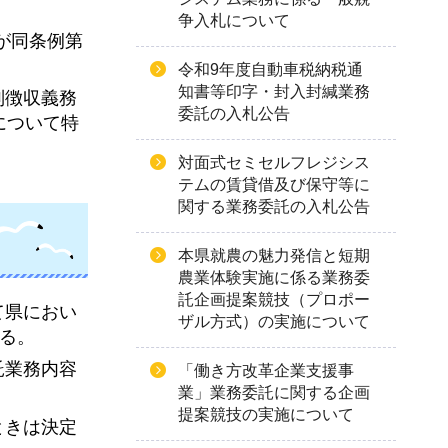
争入札について
員が同条例第
令和9年度自動車税納税通
知書等印字・封入封緘業務
別徴収義務
委託の入札公告
について特
対面式セミセルフレジシス
テムの賃貸借及び保守等に
関する業務委託の入札公告
本県就農の魅力発信と短期
農業体験実施に係る業務委
託企画提案競技（プロポー
て県におい
ザル方式）の実施について
る。
託業務内容
「働き方改革企業支援事
業」業務委託に関する企画
提案競技の実施について
ときは決定