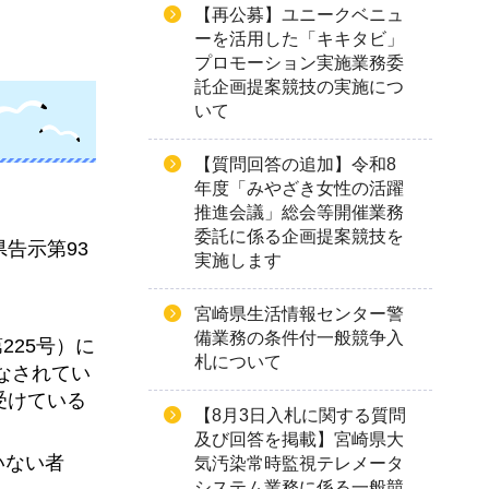
【再公募】ユニークベニュ
ーを活用した「キキタビ」
プロモーション実施業務委
託企画提案競技の実施につ
いて
【質問回答の追加】令和8
年度「みやざき女性の活躍
推進会議」総会等開催業務
委託に係る企画提案競技を
告示第93
実施します
宮崎県生活情報センター警
備業務の条件付一般競争入
225号）に
札について
なされてい
受けている
【8月3日入札に関する質問
及び回答を掲載】宮崎県大
いない者
気汚染常時監視テレメータ
システム業務に係る一般競