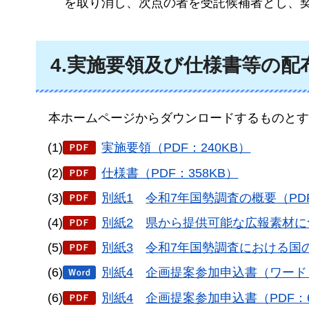
を取り消し、次点の者を受託候補者とし、
4.実施要領及び仕様書等の配
本ホームページからダウンロードするものとす
(1)
実施要領（PDF：240KB）
(2)
仕様書（PDF：358KB）
(3)
別紙1
令和7年国勢調査の概要
（PD
(4)
別紙2
県
から提供可能な広報素材につ
(5)
別紙3
令
和7年国勢調査における国の
(6)
別紙4
企
画提案参加申込書（ワード：
(6)
別紙4
企
画提案参加申込書（PDF：6