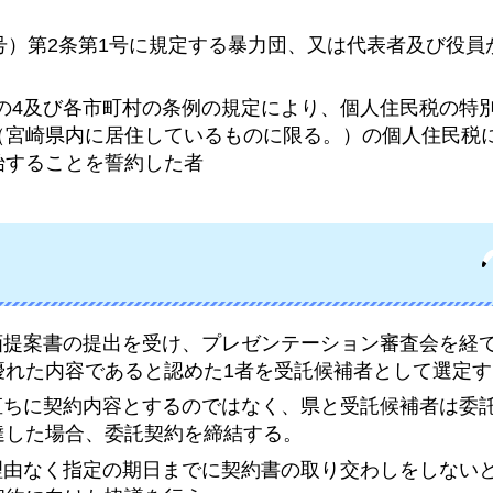
18号）第2条第1号に規定する暴力団、又は代表者及び役
21条の4及び各市町村の条例の規定により、個人住民税の特
（宮崎県内に居住しているものに限る。）の個人住民税
始することを誓約した者
企画提案書の提出を受け、プレゼンテーション審査会を経
優れた内容であると認めた1者を受託候補者として選定す
を直ちに契約内容とするのではなく、県と受託候補者は委
達した場合、委託契約を締結する。
が理由なく指定の期日までに契約書の取り交わしをしない