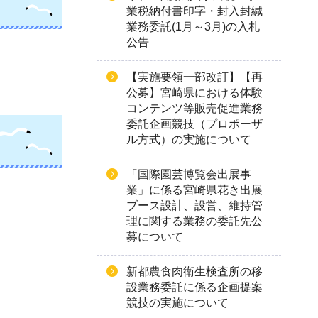
業税納付書印字・封入封緘
業務委託(1月～3月)の入札
公告
【実施要領一部改訂】【再
公募】宮崎県における体験
コンテンツ等販売促進業務
委託企画競技（プロポーザ
ル方式）の実施について
「国際園芸博覧会出展事
業」に係る宮崎県花き出展
ブース設計、設営、維持管
理に関する業務の委託先公
募について
新都農食肉衛生検査所の移
設業務委託に係る企画提案
競技の実施について