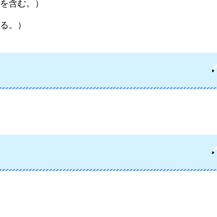
を含む。）
る。）