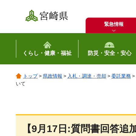
宮崎県
緊急情報
くらし・健康・福祉
防災・安全・安心
トップ
>
県政情報
>
入札・調達・売却
>
委託業務
>
いて
【9月17日:質問書回答