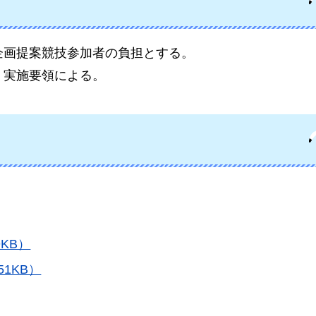
企画提案競技参加者の負担とする。
、実施要領による。
KB）
1KB）