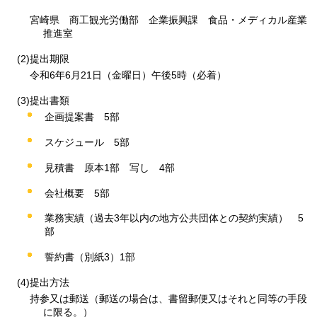
宮崎県
商
工観光労働部
企
業振興課
食
品・メディカル産業
推進室
(2)提出期限
令和6年6月21日（金曜日）午後5時（必着）
(3)提出書類
企画提案書
5
部
スケジュール
5
部
見積書
原本1
部
写
し
4
部
会社概要
5
部
業務実績（過去3年以内の地方公共団体との契約実績）
5
部
誓約書（別紙3）1部
(4)提出方法
持参又は郵送（郵送の場合は、書留郵便又はそれと同等の手段
に限る。）