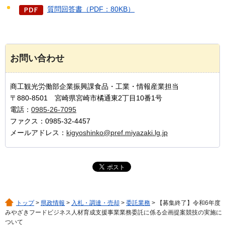
質問回答書（PDF：80KB）
お問い合わせ
商工観光労働部企業振興課食品・工業・情報産業担当
〒880-8501 宮崎県宮崎市橘通東2丁目10番1号
電話：
0985-26-7095
ファクス：0985-32-4457
メールアドレス：
kigyoshinko@pref.miyazaki.lg.jp
トップ
>
県政情報
>
入札・調達・売却
>
委託業務
> 【募集終了】令和6年度
みやざきフードビジネス人材育成支援事業業務委託に係る企画提案競技の実施に
ついて