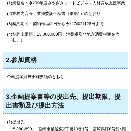
(1)業務名：令和6年度みやざきフードビジネス人材育成支援事業
(2)業務内容等：業務委託仕様書（別紙1）のとおり
(3)契約期間：契約締結の日から令和7年2月28日まで
(4)契約上限額：13,000,000円（消費税及び地方消費税額を含
む。）
2.参加資格
企画提案競技実施要領のとおり
3.企画提案書等の提出先、提出期限、提
出書類及び提出方法
(1)提出先
〒880-8501
宮
崎市橘通東2丁目10番1号
宮
崎県庁8号館4階