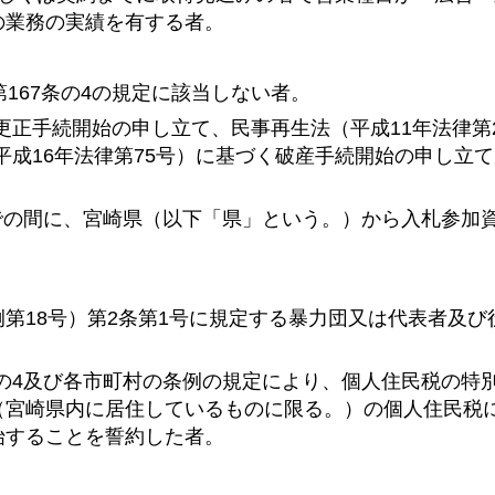
の業務の実績を有する者。
。
第167条の4の規定に該当しない者。
づく更正手続開始の申し立て、民事再生法（平成11年法律第
平成16年法律第75号）に基づく破産手続開始の申し立
までの間に、宮崎県（以下「県」という。）から入札参加
条例第18号）第2条第1号に規定する暴力団又は代表者及
21条の4及び各市町村の条例の規定により、個人住民税の特
（宮崎県内に居住しているものに限る。）の個人住民税
始することを誓約した者。