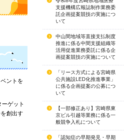
令和8年度宮崎県地域医療
支援機構広報誌制作業務委
託企画提案競技の実施につ
いて
中山間地域等直接支払制度
推進に係る中間支援組織等
活用促進業務委託に係る企
画提案競技の実施について
「リース方式による宮崎県
公共施設LED化推進事業」
イベントを
に係る企画提案の公募につ
いて
ターゲット
【一部修正あり】宮崎県東
会を創出す
京ビル引越等業務に係る一
般競争入札について
「認知症の早期発見・早期