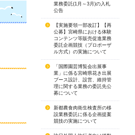
業務委託(1月～3月)の入札
公告
【実施要領一部改訂】【再
公募】宮崎県における体験
コンテンツ等販売促進業務
委託企画競技（プロポーザ
ル方式）の実施について
「国際園芸博覧会出展事
業」に係る宮崎県花き出展
ブース設計、設営、維持管
理に関する業務の委託先公
募について
新都農食肉衛生検査所の移
設業務委託に係る企画提案
競技の実施について