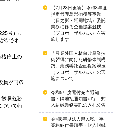
【7月28日更新】令和8年度
指定管理鳥獣捕獲等事業
（日之影・延岡地域）委託
業務に係る企画提案競技
225号）に
（プロポーザル方式）を実
施します
てがなされ
「農業外国人材向け農業技
資格停止の
術習得に向けた研修体制構
築」業務委託企画提案競技
（プロポーザル方式）の実
施について
び役員が同条
令和8年度還付充当通知
別徴収義務
書・隔地払通知書印字・封
入封緘業務委託の入札公告
について特
令和8年度法人県民税・事
業税納付書印字・封入封緘