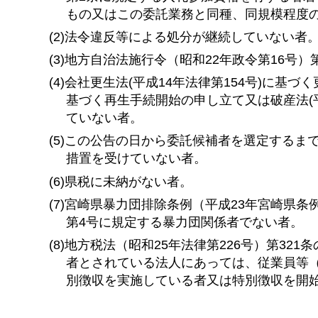
もの又はこの委託業務と同種、同規模程度
(2)法令違反等による処分が継続していない者
(3)地方自治法施行令（昭和22年政令第16号）
(4)会社更生法(平成14年法律第154号)に基
基づく再生手続開始の申し立て又は破産法(
ていない者。
(5)この公告の日から委託候補者を選定する
措置を受けていない者。
(6)県税に未納がない者。
(7)宮崎県暴力団排除条例（平成23年宮崎県
第4号に規定する暴力団関係者でない者。
(8)地方税法（昭和25年法律第226号）第3
者とされている法人にあっては、従業員等
別徴収を実施している者又は特別徴収を開