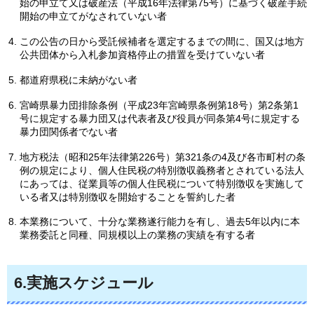
始の申立て又は破産法（平成16年法律第75号）に基づく破産手続
開始の申立てがなされていない者
この公告の日から受託候補者を選定するまでの間に、国又は地方
公共団体から入札参加資格停止の措置を受けていない者
都道府県税に未納がない者
宮崎県暴力団排除条例（平成23年宮崎県条例第18号）第2条第1
号に規定する暴力団又は代表者及び役員が同条第4号に規定する
暴力団関係者でない者
地方税法（昭和25年法律第226号）第321条の4及び各市町村の条
例の規定により、個人住民税の特別徴収義務者とされている法人
にあっては、従業員等の個人住民税について特別徴収を実施して
いる者又は特別徴収を開始することを誓約した者
本業務について、十分な業務遂行能力を有し、過去5年以内に本
業務委託と同種、同規模以上の業務の実績を有する者
6.実施スケジュール