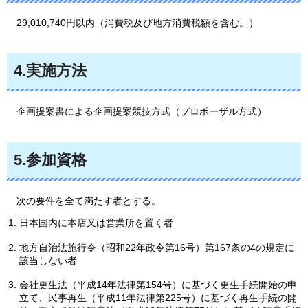
29,010,740
円以内（消費税及び地方消費税額を含む。）
4.実施方法
企画
提案書による企画提案競技方式（プロポーザル方式）
5.参加資格
次の
要件を全て満たす者とする。
日本国内に本店又は営業所を置く者
地方自治法施行令（昭和22年政令第16号）第167条の4の規定に
該当しない者
会社更生法（平成14年法律第154号）に基づく更生手続開始の申
立て、民事再生（平成11年法律第225号）に基づく再生手続の開