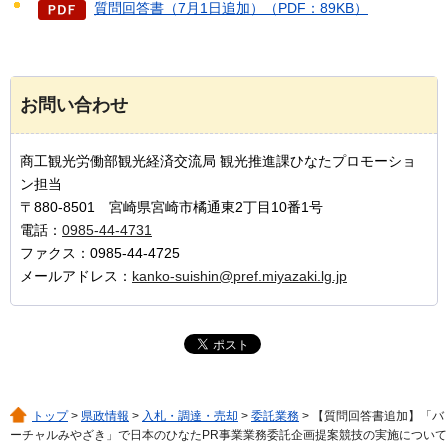
質問回答書（7月1日追加）（PDF：89KB）
お問い合わせ
商工観光労働部観光経済交流局 観光推進課ひなたプロモーショ
ン担当
〒880-8501 宮崎県宮崎市橘通東2丁目10番1号
電話：
0985-44-4731
ファクス：0985-44-4725
メールアドレス：
kanko-suishin@pref.miyazaki.lg.jp
トップ
>
県政情報
>
入札・調達・売却
>
委託業務
> 【質問回答書追加】「バ
ーチャルみやざき」で日本のひなたPR事業業務委託企画提案競技の実施について