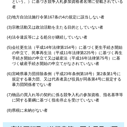
という。）に基づき競争入札参加資格者名簿に登載されている
者
(2)地方自治法施行令第167条の4の規定に該当しない者
(3)宗教活動又は政治活動を主たる目的としていない者
(4)法令違反等による処分が継続していない者
(5)会社更生法（平成14年法律第154号）に基づく更生手続き開始
の申立て、民事再生法（平成11年法律第225号）に基づく再生
手続き開始の申立て又は破産法（平成16年法律第75号）に基
づく破産手続き開始の申立てがなされていない者
(6)宮崎県暴力団排除条例（平成23年条例第18号）第2条第1号に
規定する暴力団、又は代表者及び役員が同条第4号に規定する
暴力団関係者でない者
(7)物品の買入れ等の契約に係る競争入札の参加資格、指名基準等
に関する要綱に基づく指名停止を受けていない者
(8)県税に未納がない者