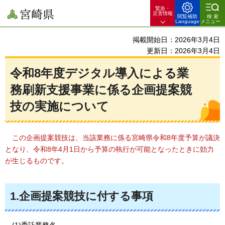
緊急・
宮崎県
災害情報
閲覧補助
検索
Language
メニュー
掲載開始日：2026年3月4日
更新日：2026年3月4日
令和8年度デジタル導入による業
務刷新支援事業に係る企画提案競
技の実施について
この企画提案競技は、当該業務に係る宮崎県令和8年度予算が議決
となり、令和8年4月1日から予算の執行が可能となったときに効力
が生じるものです。
1.企画提案競技に付する事項
(1)委託業務名