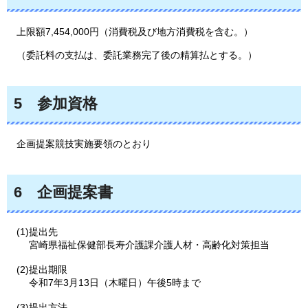
上限額7
,454,000円（消費税及び地方消費税を含む。）
（
委託料の支払は、委託業務完了後の精算払とする。）
5
参加
資格
企画
提案競技実施要領のとおり
6
企画
提案書
(1)提出先
宮崎県福祉保健部長寿介護課介護人材・高齢化対策担当
(2)提出期限
令和7年3月13日（木曜日）午後5時まで
(3)提出方法