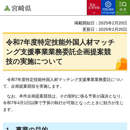
緊急・
宮崎県
災害情報
閲覧補助
検索
Language
メニュー
掲載開始日：2025年2月20日
更新日：2025年2月20日
令和7年度特定技能外国人材マッチ
ング支援事業業務委託企画提案競
技の実施について
令和7年度
特定技能外国人材マッチング支援事業業務委託につい
て、企画提案競技を実施します。
なお、
本件企画提案競技は、その契約に係る予算が議決となり、
令和7年4月1日以降で予算の執行が可能となったときに効力が生じ
ます。
1
事
業の目的