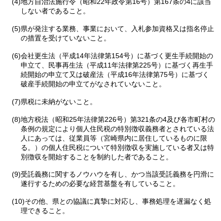
(4)地方自治法施行令（昭和22年政令第16号）第167条の4に該当
しない者であること。
(5)県が発注する業務、事業において、入札参加資格又は指名停止
の措置を受けていないこと。
(6)会社更生法（平成14年法律第154号）に基づく更生手続開始の
申立て、民事再生法（平成11年法律第225号）に基づく再生手
続開始の申立て又は破産法（平成16年法律第75号）に基づく
破産手続開始の申立てがなされていないこと。
(7)県税に未納がないこと。
(8)地方税法（昭和25年法律第226号）第321条の4及び各市町村の
条例の規定により個人住民税の特別徴収義務者とされている法
人にあっては、従業員等（宮崎県内に居住しているものに限
る。）の個人住民税について特別徴収を実施している者又は特
別徴収を開始することを制約した者であること。
(9)受託義務に関するノウハウを有し、かつ当該受託義務を円滑に
遂行するための必要な経営基盤を有していること。
(10)その他、県との協議に真摯に対応し、事務処理を遅漏なく処
理できること。