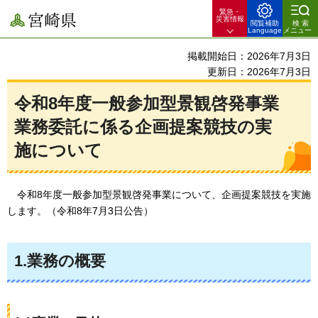
緊急・
宮崎県
災害情報
閲覧補助
検索
Language
メニュー
掲載開始日：2026年7月3日
更新日：2026年7月3日
令和8年度一般参加型景観啓発事業
業務委託に係る企画提案競技の実
施について
令和8年度
一般参加型景観啓発事業について、企画提案競技を実施
します。（令和8年7月3日公告）
1.業務の概要