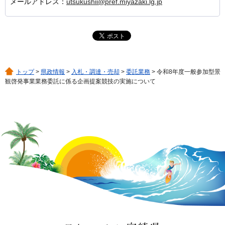
メールアドレス：
utsukushii@pref.miyazaki.lg.jp
トップ
>
県政情報
>
入札・調達・売却
>
委託業務
> 令和8年度一般参加型景
観啓発事業業務委託に係る企画提案競技の実施について