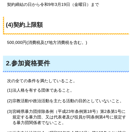
契約
締結の日から令和9年3月19日（金曜日）まで
(4)契約上限額
500,000
円(消費税及び地方消費税を含む。)
2.参加資格要件
次
の全ての条件を満たしていること。
(1)法人格を有する団体であること。
(2)宗教活動や政治活動を主たる活動の目的としていないこと。
(3)宮崎県暴力団排除条例（平成23年条例第18号）第2条第1号に
規定する暴力団、又は代表者及び役員が同条例第4号に規定す
る暴力団関係者でないこと。