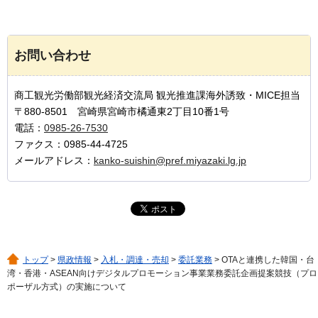
お問い合わせ
商工観光労働部観光経済交流局 観光推進課海外誘致・MICE担当
〒880-8501 宮崎県宮崎市橘通東2丁目10番1号
電話：
0985-26-7530
ファクス：0985-44-4725
メールアドレス：
kanko-suishin@pref.miyazaki.lg.jp
トップ
>
県政情報
>
入札・調達・売却
>
委託業務
> OTAと連携した韓国・台
湾・香港・ASEAN向けデジタルプロモーション事業業務委託企画提案競技（プロ
ポーザル方式）の実施について