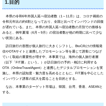
1.目的
本県の令和6年外国人延べ宿泊者数（1～11月）は、コロナ禍前の
令和元年比の約6割となっており、全国と比べてインバウンドの回復
が遅れている。また、本県の外国人延べ宿泊者数の月別での推移を
みると、例年夏場（6月～9月）の宿泊者数が他の時期に比べて少な
い状況にある。
訪日旅行の形態が個人旅行に大きくシフトし、BtoC向けの情報発
信やOTAサイトと連携したプロモーション等を通じて誘客につなげ
ていく取組の重要性が増す中、本事業では、海外の個人旅行者層
（以下「FIT層」という。）が訪日旅行の予約・検討に利用する
OTA（OnlineTravelAgent）と連携したデジタルプロモーションを実
施し、本県の認知度・魅力度を高めるとともに、FIT層を中心とした
インバウンド誘客の拡大を図ることを目的とする。
なお、本事業のターゲット市場は、韓国、台湾、香港、ASEANと
する。