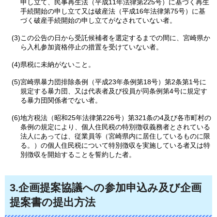
申し立て、民事再生法（平成11年法律第225号）に基づく再生
手続開始の申し立て又は破産法（平成16年法律第75号）に基
づく破産手続開始の申し立てがなされていない者。
(3)この公告の日から受託候補者を選定するまでの間に、宮崎県か
ら入札参加資格停止の措置を受けていない者。
(4)県税に未納がないこと。
(5)宮崎県暴力団排除条例（平成23年条例第18号）第2条第1号に
規定する暴力団、又は代表者及び役員が同条例第4号に規定す
る暴力団関係者でない者。
(6)地方税法（昭和25年法律第226号）第321条の4及び各市町村の
条例の規定により、個人住民税の特別徴収義務者とされている
法人にあっては、従業員等（宮崎県内に居住しているものに限
る。）の個人住民税について特別徴収を実施している者又は特
別徴収を開始することを誓約した者。
3.企画提案協議への参加申込み及び企画
提案書の提出方法