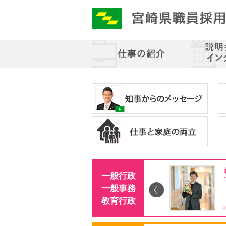
・一般事務
育休取得経験職員
一般行政
事も大切に。
一般事務
教育行政
ジを見る