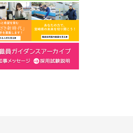
機械
先輩職員
学んできた専門知識を宮崎県に還元したい
> 機械の紹介
> メッセージを見る
社会福祉
先輩職員
学び続ける姿勢を大切に
> 社会福祉の紹介
> メッセージを見る
警察官
先輩警察官
宮崎県民をサイバー空間の脅威から守る
> 警察官の紹介
> メッセージを見る