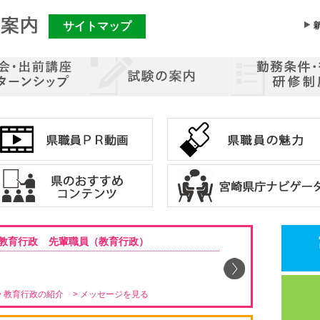
サイトマップ
メ
ニ
ュ
ー
を
飛
ば
し
て
コ
ン
テ
ン
ツ
へ
移
動
教育行政
先輩職員（教育行政）
> 教育行政の紹介
> メッセージを見る