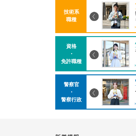
規採用職員
技術系
業を支える一員として。
職種
ジを見る
育休取得経験職員
資格
子育てできる素敵な職場
・
免許職種
ジを見る
先輩警察官
警察官
声」を大切に！
・
警察行政
紹介
> メッセージを見る