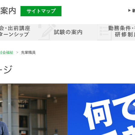
サイトマップ
メ
ニ
ュ
ー
を
飛
ば
し
社会福祉
先輩職員
て
コ
ン
テ
ン
ツ
へ
移
動