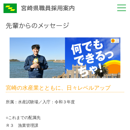
宮崎の水産業とともに、日々レベルアップ
所属：水産試験場／入庁：令和３年度
○これまでの配属先
Ｒ３ 漁業管理課