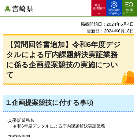
緊急・
宮崎県
災害情報
閲覧補助
検索
Language
メニュー
掲載開始日：2024年6月4日
更新日：2024年6月18日
【質問回答書追加】令和6年度デジ
タルによる庁内課題解決実証業務
に係る企画提案競技の実施につい
て
1.企画提案競技に付する事項
(1)委託業務名
令和6年度デジタルによる庁内課題解決実証業務
(2)委託期間