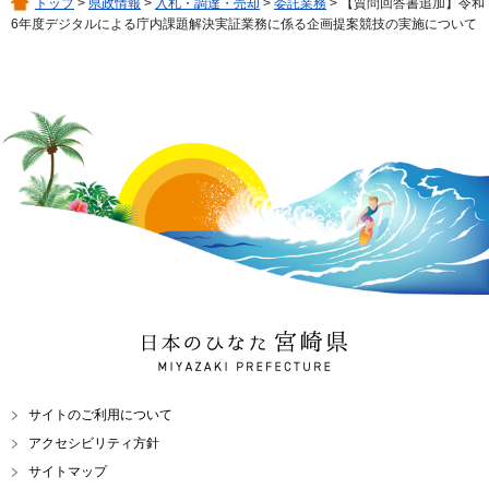
トップ
>
県政情報
>
入札・調達・売却
>
委託業務
> 【質問回答書追加】令和
6年度デジタルによる庁内課題解決実証業務に係る企画提案競技の実施について
日本のひなた 宮崎県
MIYAZAKI PREFECTURE
サイトのご利用について
アクセシビリティ方針
サイトマップ