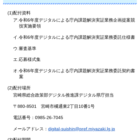
(1)配付資料
ア.令和6年度デジタルによる庁内課題解決実証業務企画提案競
技実施要領
イ.令和6年度デジタルによる庁内課題解決実証業務委託仕様書
ウ.審査基準
エ.応募様式集
オ.令和6年度デジタルによる庁内課題解決実証業務委託契約書
案
(2)配付場所
宮崎県総合政策部デジタル推進課デジタル県庁担当
〒880-8501
宮
崎市橘通東2丁目10番1号
電話番号：0985-26-7045
メールアドレス：
digital-suishin@pref.miyazaki.lg.jp
(3)配付期間