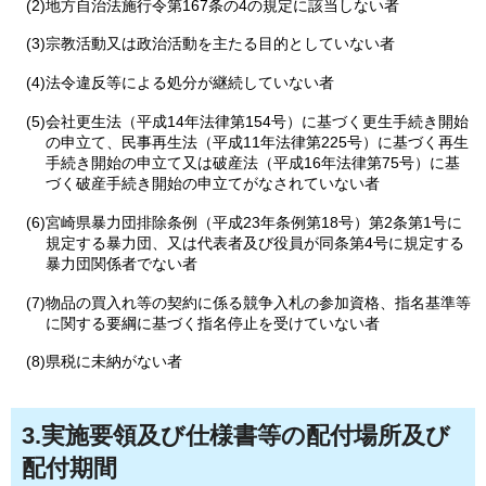
(2)地方自治法施行令第167条の4の規定に該当しない者
(3)宗教活動又は政治活動を主たる目的としていない者
(4)法令違反等による処分が継続していない者
(5)会社更生法（平成14年法律第154号）に基づく更生手続き開始
の申立て、民事再生法（平成11年法律第225号）に基づく再生
手続き開始の申立て又は破産法（平成16年法律第75号）に基
づく破産手続き開始の申立てがなされていない者
(6)宮崎県暴力団排除条例（平成23年条例第18号）第2条第1号に
規定する暴力団、又は代表者及び役員が同条第4号に規定する
暴力団関係者でない者
(7)物品の買入れ等の契約に係る競争入札の参加資格、指名基準等
に関する要綱に基づく指名停止を受けていない者
(8)県税に未納がない者
3.実施要領及び仕様書等の配付場所及び
配付期間