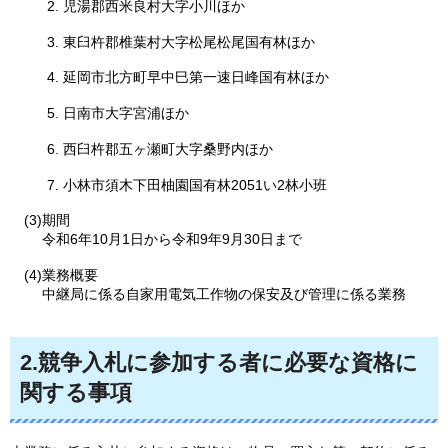
児湯郡西米良村大字小川ほか
東臼杵郡椎葉村大字松尾松尾国有林ほか
延岡市北方町早中巳第一速日峰国有林ほか
日南市大字宮浦ほか
西臼杵郡五ヶ瀬町大字桑野内ほか
小林市須木下田柚園国有林2051い2林小班
(3)期間
令和6年10月1日から令和9年9月30日まで
(4)業務概要
中継局に係る自家用電気工作物の保安及び管理に係る業務
2.競争入札に参加する者に必要な資格に
関する事項