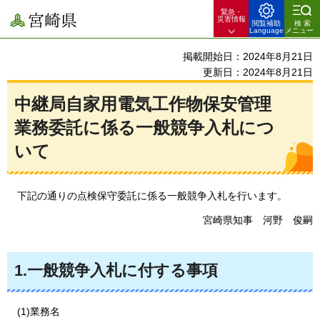
緊急・
宮崎県
災害情報
閲覧補助
検索
Language
メニュー
掲載開始日：2024年8月21日
更新日：2024年8月21日
中継局自家用電気工作物保安管理
業務委託に係る一般競争入札につ
いて
下
記の通りの点検保守委託に係る一般競争入札を行います。
宮崎県知事
河
野
俊
嗣
1.一般競争入札に付する事項
(1)業務名