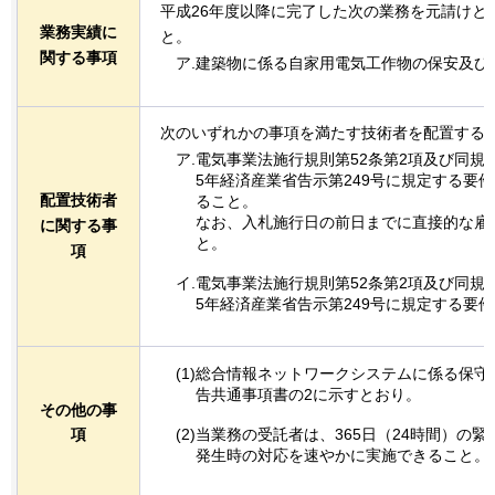
平成26年度以降に完了した次の業務を元請けと
業務実績に
と。
関する事項
ア.建築物に係る自家用電気工作物の保安及び
次のいずれかの事項を満たす技術者を配置する
ア.電気事業法施行規則第52条第2項及び同規則
5年経済産業省告示第249号に規定する要
配置技術者
ること。
なお、入札施行日の前日までに直接的な雇
に関する事
と。
項
イ.電気事業法施行規則第52条第2項及び同規則
5年経済産業省告示第249号に規定する要
(1)総合情報ネットワークシステムに係る保
告共通事項書の2に示すとおり。
その他の事
(2)当業務の受託者は、365日（24時間）の
項
発生時の対応を速やかに実施できること。