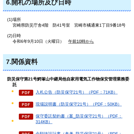
6.開札の場所及び日時
(1)場所
宮崎県防災庁舎4階
防41号室
宮崎市橘通東1丁目9番18号
(2)日時
令和6年9月10日（火曜日）
午前10時から
7.関係資料
防災保守第21号鰐塚山中継局他自家用電気工作物保安管理業務委
託
入札公告（防災保守21号）（PDF：71KB）
現場説明書（防災保守21号）（PDF：50KB）
保守委託契約書（案_防災保守21号）（PDF：
314KB）
金額抜設計書（参考_防災保守21号）（PDF：