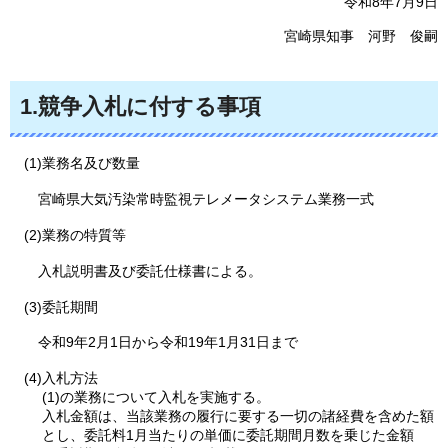
令和8年7月9日
宮崎県知事
河野
俊嗣
1.競争入札に付する事項
(1)業務名及び数量
宮
崎県大気汚染常時監視テレメータシステム業務一式
(2)業務の特質等
入
札説明書及び委託仕様書による。
(3)委託期間
令
和9年2月1日から令和19年1月31日まで
(4)入札方法
(1)の業務について入札を実施する。
入札金額は、当該業務の履行に要する一切の諸経費を含めた額
とし、委託料1月当たりの単価に委託期間月数を乗じた金額