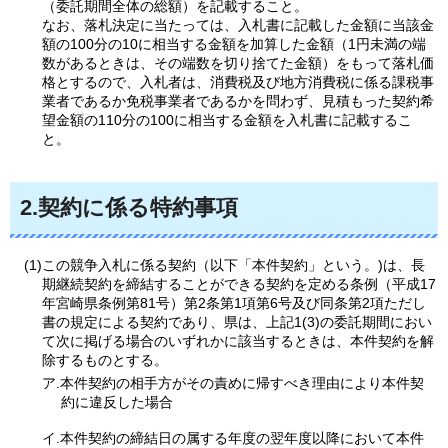
（委託期間全体の総額）を記載すること。
なお、落札決定に当たっては、入札書に記載した金額に当該金
額の100分の10に相当する金額を加算した金額（1円未満の端
数があるときは、その端数を切り捨てた金額）をもって落札価
格とするので、入札者は、消費税及び地方消費税に係る課税事
業者であるか免税事業者であるかを問わず、見積もった契約希
望金額の110分の100に相当する金額を入札書に記載するこ
と。
2.契約に係る特約事項
(1)この競争入札に係る契約（以下「本件契約」という。)は、長
期継続契約を締結することができる契約を定める条例（平成17
年宮崎県条例第81号）第2条第1項第6号及び同条第2項ただし
書の規定による契約であり、県は、上記1(3)の委託期間におい
て次に掲げる場合のいずれかに該当するときは、本件契約を解
除するものとする。
ア.本件契約の相手方がその責めに帰すべき理由により本件契
約に違反した場合
イ.本件契約の締結日の属する年度の翌年度以降において本件