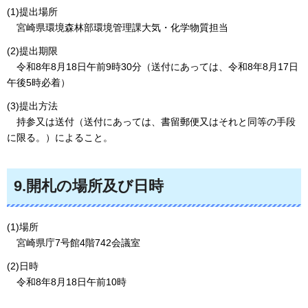
(1)提出場所
宮
崎県環境森林部環境管理課大気・化学物質担当
(2)提出期限
令
和8年8月18日午前9時30分（送付にあっては、令和8年8月17日
午後5時必着）
(3)提出方法
持
参又は送付（送付にあっては、書留郵便又はそれと同等の手段
に限る。）によること。
9.開札の場所及び日時
(1)場所
宮
崎県庁7号館4階742会議室
(2)日時
令
和8年8月18日午前10時