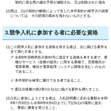
契約に係る県の歳出予算が減額され、又は削除された場合
(2)県は、(1)の契約の解除によって生じた本件契約の相手方の損害
については、その賠償の責めを負わないものとする。
3.競争入札に参加する者に必要な資格
(1)この競争入札に参加する資格を有する者は、次に掲げる要件を
全て満たす者とする。
ア.令和8年宮崎県告示第94号に規定する資格を有する者で、業
種がサービス（役務の提供）に関する業種で、営業種目が
電算業務、種目が電算処理（システム開発を含む）のもの
であること。
イ.本件契約を確実に履行できる者であること。
ウ.委託仕様書の第2章の2.5(1)に掲げる要件を満たすこと。
(2)入札に参加しようとする者は、入札説明書に定める書類を令和
8年7月9日から令和8年8月6日までに下記5(1)の場所に提出
し、事前に審査を受けること。