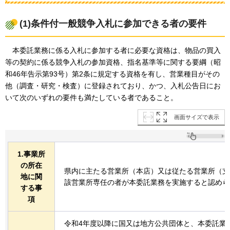
(1)条件付一般競争入札に参加できる者の要件
本委
託業務に係る入札に参加する者に必要な資格は、物品の買入
等の契約に係る競争入札の参加資格、指名基準等に関する要綱（昭
和46年告示第93号）第2条に規定する資格を有し、営業種目がその
他（調査・研究・検査）に登録されており、かつ、入札公告日にお
いて次のいずれの要件も満たしている者であること。
画面サイズで表示
1.事業所
の所在
県内に主たる営業所（本店）又は従たる営業所（支
地に関
該営業所専任の者が本委託業務を実施すると認めら
する事
項
令和4年度以降に国又は地方公共団体と、本委託業