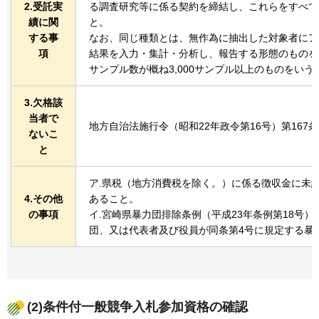
2.受託実
る調査研究等に係る契約を締結し、これらをすべて
績に関
と。
する事
なお、同じ種類とは、無作為に抽出した対象者にア
項
結果を入力・集計・分析し、報告する形態のものを
サンプル数が概ね3,000サンプル以上のものをいう
3.欠格該
当者で
地方自治法施行令（昭和22年政令第16号）第167
ないこ
と
ア.県税（地方消費税を除く。）に係る徴収金に未
4.その他
あること。
の事項
イ.宮崎県暴力団排除条例（平成23年条例第18号）
団、又は代表者及び役員が同条第4号に規定する暴
(2)条件付一般競争入札参加資格の確認