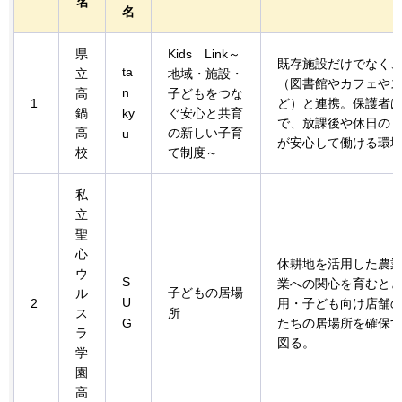
名
名
県
Kids
Link～
既存施設だけでなく
ta
立
地域・施設・
（図書館やカフェや
n
高
子どもをつな
1
ど）と連携。保護者
鍋
ky
ぐ安心と共育
で、放課後や休日の
高
の新しい子育
u
が安心して働ける環
校
て制度～
私
立
聖
心
休耕地を活用した農
ウ
S
業への関心を育むと
子どもの居場
ル
U
2
用・子ども向け店舗
ス
所
G
たちの居場所を確保
ラ
図る。
学
園
高