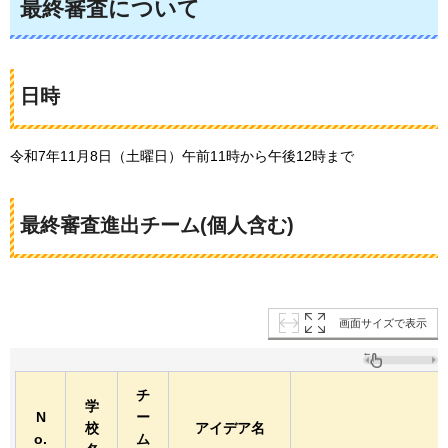
最終審査について
日時
令和7年11月8日（土曜日）午前11時から午後12時まで
最終審査進出チーム(個人含む)
画面サイズで表示
チ
学
N
ー
校
アイデア名
o.
ム