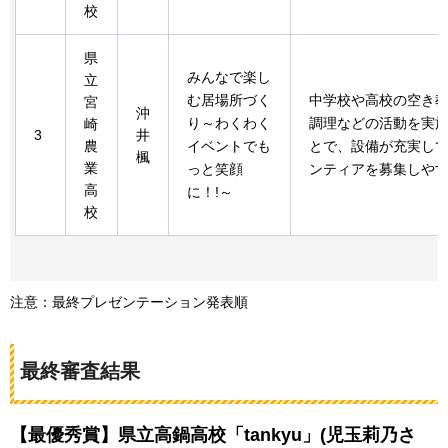
校
県
みんなで楽し
立
む居場所づく
中学校や高校の空き
宮
沖
り～わくわく
調理などの活動を実
崎
3
井
農
イベントでも
とで、設備が充実し
楓
業
っと笑顔
ンティアを募集しや
高
に！!～
校
注意：最終プレゼンテーション発表順
最終審査結果
【最優秀賞】県立高鍋高校「tankyu」(児玉莉乃さ