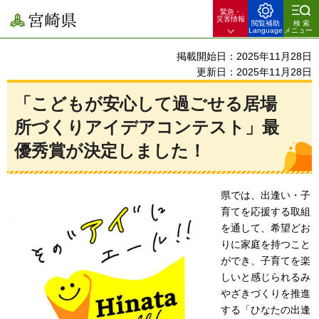
緊急・
宮崎県
災害情報
閲覧補助
検索
Language
メニュー
掲載開始日：2025年11月28日
更新日：2025年11月28日
「こどもが安心して過ごせる居場
所づくりアイデアコンテスト」最
優秀賞が決定しました！
県では、出逢い・子
育てを応援する取組
を通して、希望どお
りに家庭を持つこと
ができ、子育てを楽
しいと感じられるみ
やざきづくりを推進
する「ひなたの出逢