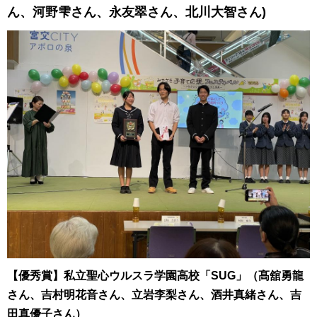
ん、河野雫さん、永友翠さん、北川大智さん)
【優秀賞】私立聖心ウルスラ学園高校「SUG」（髙舘勇龍
さん、吉村明花音さん、立岩李梨さん、酒井真緒さん、吉
田真優子さん）