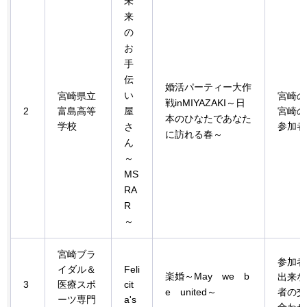
未
来
の
お
手
伝
婚活パーティー大作
い
宮崎県立
宮崎の
戦inMIYAZAKI～日
2
富島高等
屋
宮崎の
本のひなたであなた
学校
参加者
さ
に訪れる春～
ん
～
MS
RA
R
～
宮崎ブラ
参加者
イダル＆
Feli
楽婚～May
w
e
b
出来な
3
医療スポ
cit
e
u
nited～
者の交
ーツ専門
a's
合わせ