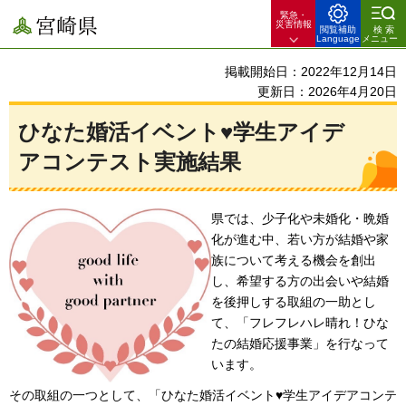
緊急・
宮崎県
災害情報
閲覧補助
検索
Language
メニュー
掲載開始日：2022年12月14日
更新日：2026年4月20日
ひなた婚活イベント♥学生アイデ
アコンテスト実施結果
県では、少子化や未婚化・晩婚
化が進む中、若い方が結婚や家
族について考える機会を創出
し、希望する方の出会いや結婚
を後押しする取組の一助とし
て、「フレフレハレ晴れ！ひな
たの結婚応援事業」を行なって
います。
その取組の一つとして、「ひなた婚活イベント♥学生アイデアコンテ