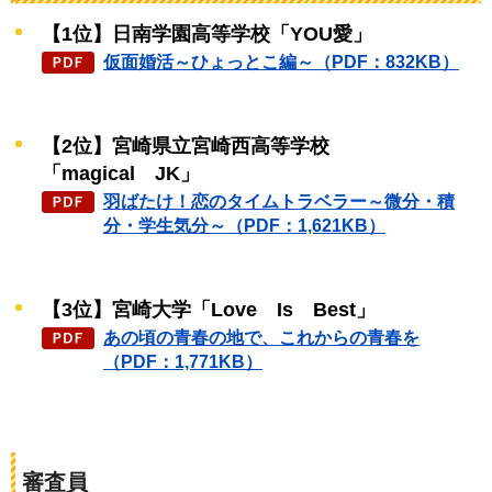
【1位】日南学園高等学校「YOU愛」
仮面婚活～ひょっとこ編～（PDF：832KB）
【2位】宮崎県立宮崎西高等学校
「magical
J
K」
羽ばたけ！恋のタイムトラベラー～微分・積
分・学生気分～（PDF：1,621KB）
【3位】宮崎大学「Love
I
s
B
est」
あの頃の青春の地で、これからの青春を
（PDF：1,771KB）
審査員