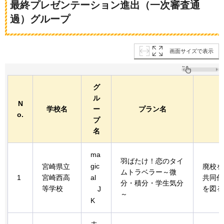
最終プレゼンテーション進出（一次審査通
過）グループ
画面サイズで表示
グ
ル
N
学校名
ー
プラン名
o.
プ
名
ma
羽ばたけ！恋のタイ
gic
宮崎県立
廃校を
ムトラベラー～微
1
宮崎西高
al
共同作
分・積分・学生気分
等学校
を図る
J
～
K