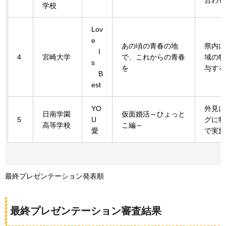
学校
Lov
e
あの頃の青春の地
県内に
I
4
宮崎大学
で、これからの青春
域の特
s
を
与する
B
est
YO
外見に
日南学園
仮面婚活～ひょっと
5
U
グに特
高等学校
こ編～
愛
で実施
最終プレゼンテーション発表順
最終プレゼンテーション審査結果