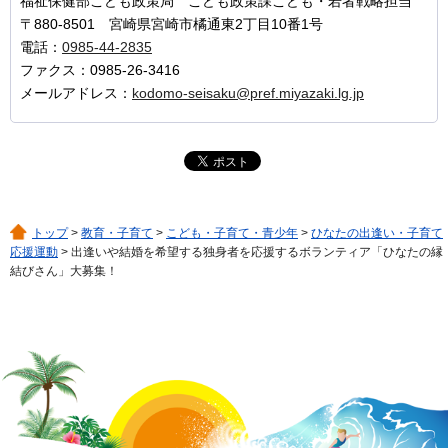
福祉保健部こども政策局 こども政策課こども・若者戦略担当
〒880-8501 宮崎県宮崎市橘通東2丁目10番1号
電話：
0985-44-2835
ファクス：0985-26-3416
メールアドレス：
kodomo-seisaku@pref.miyazaki.lg.jp
トップ
>
教育・子育て
>
こども・子育て・青少年
>
ひなたの出逢い・子育て
応援運動
> 出逢いや結婚を希望する独身者を応援するボランティア「ひなたの縁
結びさん」大募集！