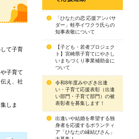
「ひなたの恋 応援アンバサ
ダー」蛙亭イワクラ氏らの
知事表敬について
【子ども・若者プロジェク
心して子育
ト】宮崎県子育てにやさし
いまちづくり事業補助金に
ついて
いや子育て
に伝え、社
令和8年度みやざき出逢
い・子育て応援表彰（出逢
い部門・子育て部門）の被
表彰者を募集します！
募集しま
出逢いや結婚を希望する独
身者を応援するボランティ
ア「ひなたの縁結びさん」
大募集！