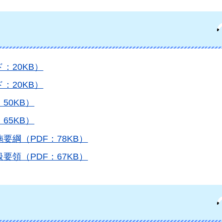
：20KB）
：20KB）
50KB）
65KB）
綱（PDF：78KB）
領（PDF：67KB）