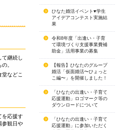
ひなた婚活イベント♥学生
アイデアコンテスト実施結
果
令和8年度「出逢い・子育
て環境づくり支援事業費補
助金」活用事業の募集
して継続し
もの。
【報告】ひなたのグループ
婚活「仮面婚活〜ひょっと
食堂などこ
こ編〜」を開催しました！
「ひなたの出逢い・子育て
応援運動」ロゴマーク等の
ダウンロードについて
てを応援す
「ひなたの出逢い・子育て
場参観日や
応援運動」に参加いただく